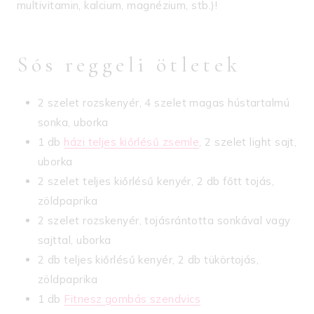
multivitamin, kalcium, magnézium, stb.)!
Sós reggeli ötletek
2 szelet rozskenyér, 4 szelet magas hústartalmú
sonka, uborka
1 db
házi teljes kiőrlésű zsemle
, 2 szelet light sajt,
uborka
2 szelet teljes kiőrlésű kenyér, 2 db főtt tojás,
zöldpaprika
2 szelet rozskenyér, tojásrántotta sonkával vagy
sajttal, uborka
2 db teljes kiőrlésű kenyér, 2 db tükörtojás,
zöldpaprika
1 db
Fitnesz gombás szendvics