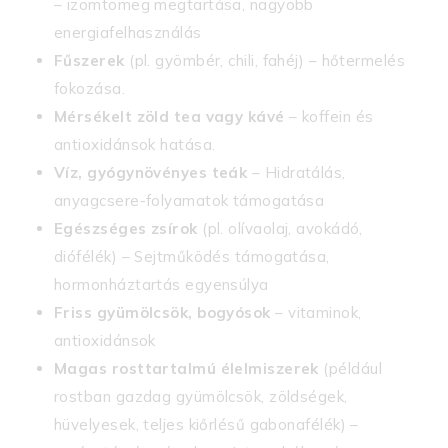
– izomtömeg megtartása, nagyobb
energiafelhasználás
Fűszerek
(pl. gyömbér, chili, fahéj) – hőtermelés
fokozása.
Mérsékelt
zöld tea vagy kávé
– koffein és
antioxidánsok hatása.
Víz, gyógynövényes teák
– Hidratálás,
anyagcsere-folyamatok támogatása
Egészséges zsírok
(pl. olívaolaj, avokádó,
diófélék) – Sejtműködés támogatása,
hormonháztartás egyensúlya
Friss gyümölcsök, bogyósok
– vitaminok,
antioxidánsok
Magas rosttartalmú élelmiszerek
(például
rostban gazdag gyümölcsök, zöldségek,
hüvelyesek, teljes kiőrlésű gabonafélék) –