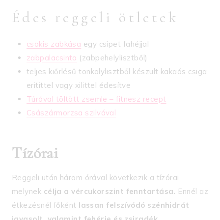
Édes reggeli ötletek
csokis zabkása
egy csipet fahéjjal
zabpalacsinta
(zabpehelylisztből)
teljes kiőrlésű tönkölylisztből készült kakaós csiga
eritittel vagy xilittel édesítve
Túróval töltött zsemle – fitnesz recept
Császármorzsa szilvával
Tízórai
Reggeli után három órával következik a tízórai,
melynek
célja a vércukorszint fenntartása.
Ennél az
étkezésnél főként
lassan felszívódó szénhidrát
javasolt, valamint fehérje és zsiradék.