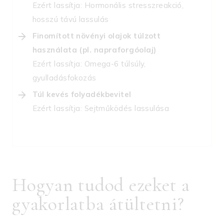
Ezért lassítja: Hormonális stresszreakció,
hosszú távú lassulás
Finomított növényi olajok túlzott
használata (pl. napraforgóolaj)
Ezért lassítja: Omega-6 túlsúly,
gyulladásfokozás
Túl kevés folyadékbevitel
Ezért lassítja: Sejtműködés lassulása
Hogyan tudod ezeket a
gyakorlatba átültetni?