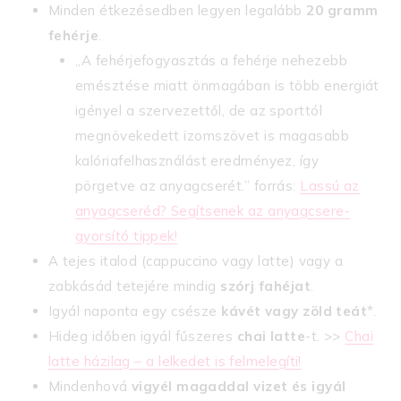
Minden étkezésedben legyen legalább
20 gramm
fehérje
.
,,A fehérjefogyasztás a fehérje nehezebb
emésztése miatt önmagában is több energiát
igényel a szervezettől, de az sporttól
megnövekedett izomszövet is magasabb
kalóriafelhasználást eredményez, így
pörgetve az anyagcserét.” forrás:
Lassú az
anyagcseréd? Segítsenek az anyagcsere-
gyorsító tippek!
A tejes italod (cappuccino vagy latte) vagy a
zabkásád tetejére mindig
szórj fahéjat
.
Igyál naponta egy csésze
kávét vagy zöld teát
*.
Hideg időben igyál fűszeres
chai latte
-t. >>
Chai
latte házilag – a lelkedet is felmelegíti!
Mindenhová
vigyél magaddal vizet és igyál