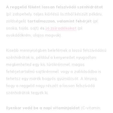
A reggelid főként lassan felszívódó szénhidrátot
(pl: zabpehely, teljes kiőrlésű lisztből készült pékáru,
zöldségek)
tartalmazzon, valamint fehérjét
(pl:
sonka, tojás, sajt)
és
jó zsiradékokat
(pl:
avokádókrém, olajos magvak).
Kisebb mennyiségben beleférnek a lassú felszívódású
szénhidrátok is, például a kenyeredet nyugodtan
megkenheted egy kis túrókrémmel, magas
fehérjetartalmú sajtkrémmel, vagy a zabkásádba is
tehetsz egy marék bogyós gyümölcsöt. A lényeg,
hogy a reggelid nagy részét a lassan felszívódó
szénhidrátok tegyék ki.
Ilyenkor vedd be a napi vitaminjaidat
(C-vitamin,