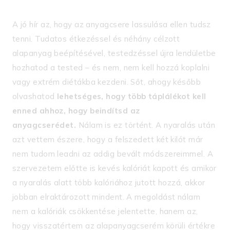
A jó hír az, hogy az anyagcsere lassulása ellen tudsz
tenni. Tudatos étkezéssel és néhány célzott
alapanyag beépítésével, testedzéssel újra lendületbe
hozhatod a tested – és nem, nem kell hozzá koplalni
vagy extrém diétákba kezdeni. Sőt, ahogy később
olvashatod
lehetséges, hogy több táplálékot kell
enned ahhoz, hogy beindítsd az
anyagcserédet.
Nálam is ez történt. A nyaralás után
azt vettem észere, hogy a felszedett két kilót már
nem tudom leadni az addig bevált módszereimmel. A
szervezetem előtte is kevés kalóriát kapott és amikor
a nyaralás alatt több kalóriához jutott hozzá, akkor
jobban elraktározott mindent. A megoldást nálam
nem a kalóriák csökkentése jelentette, hanem az,
hogy visszatértem az alapanyagcserém körüli értékre