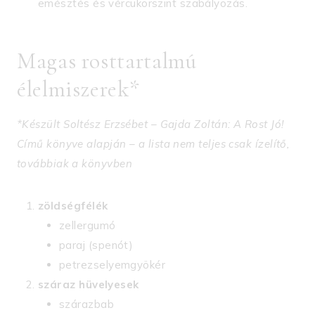
emésztés és vércukorszint szabályozás.
Magas rosttartalmú
élelmiszerek*
*Készült Soltész Erzsébet – Gajda Zoltán: A Rost Jó!
Című könyve alapján – a lista nem teljes csak ízelítő,
továbbiak a könyvben
zöldségfélék
zellergumó
paraj (spenót)
petrezselyemgyökér
száraz hüvelyesek
szárazbab