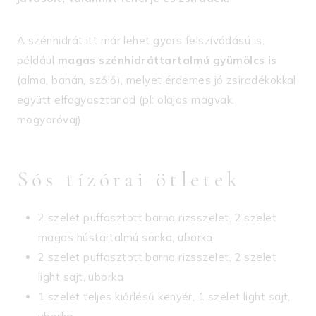
A szénhidrát itt már lehet gyors felszívódású is,
például
magas szénhidráttartalmú gyümölcs is
(alma, banán, szőlő), melyet érdemes jó zsiradékokkal
együtt elfogyasztanod (pl: olajos magvak,
mogyoróvaj).
Sós tízórai ötletek
2 szelet puffasztott barna rizsszelet, 2 szelet
magas hústartalmú sonka, uborka
2 szelet puffasztott barna rizsszelet, 2 szelet
light sajt, uborka
1 szelet teljes kiőrlésű kenyér, 1 szelet light sajt,