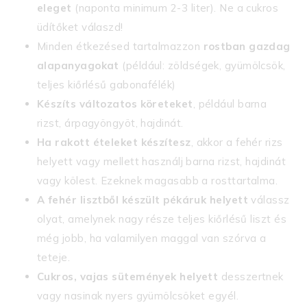
eleget
(naponta minimum 2-3 liter). Ne a cukros
üdítőket válaszd!
Minden étkezésed tartalmazzon
rostban gazdag
alapanyagokat
(például: zöldségek, gyümölcsök,
teljes kiőrlésű gabonafélék)
Készíts változatos köreteket
, például barna
rizst, árpagyöngyöt, hajdinát.
Ha rakott ételeket készítesz
, akkor a fehér rizs
helyett vagy mellett használj barna rizst, hajdinát
vagy kölest. Ezeknek magasabb a rosttartalma.
A fehér lisztből készült pékáruk helyett
válassz
olyat, amelynek nagy része teljes kiőrlésű liszt és
még jobb, ha valamilyen maggal van szórva a
teteje.
Cukros, vajas sütemények helyett
desszertnek
vagy nasinak nyers gyümölcsöket egyél.