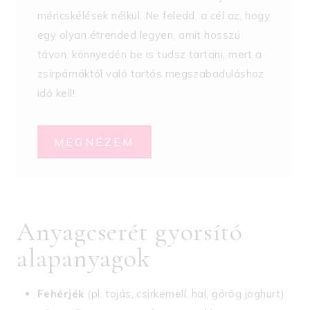
méricskélések nélkül. Ne feledd, a cél az, hogy
egy olyan étrended legyen, amit hosszú
távon, könnyedén be is tudsz tartani, mert a
zsírpárnáktól való tartós megszabaduláshoz
idő kell!
MEGNÉZEM
Anyagcserét gyorsító
alapanyagok
Fehérjék
(pl. tojás, csirkemell, hal, görög joghurt)