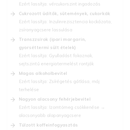
Ezért lassítja: vércukorszint ingadozás
Cukrozott üdítők, sütemények, cukorkák
Ezért lassítja: Inzulinrezisztencia kockázata,
zsíranyagcsere lassulása
Transzzsírok (ipari margarin,
gyorséttermi sült ételek)
Ezért lassítja: Gyulladást fokoznak,
sejtszintű energiatermelést rontják
Magas alkoholbevitel
Ezért lassítja: Zsírégetés gátlása, máj
terhelése
Nagyon alacsony fehérjebevitel
Ezért lassítja: Izomtömeg csökkenése →
alacsonyabb alapanyagcsere
Túlzott koffeinfogyasztás