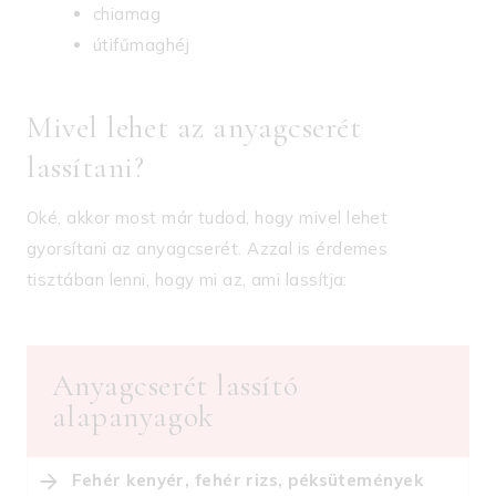
chiamag
útifűmaghéj
Mivel lehet az anyagcserét
lassítani?
Oké, akkor most már tudod, hogy mivel lehet
gyorsítani az anyagcserét. Azzal is érdemes
tisztában lenni, hogy mi az, ami lassítja:
Anyagcserét lassító
alapanyagok
Fehér kenyér, fehér rizs, péksütemények