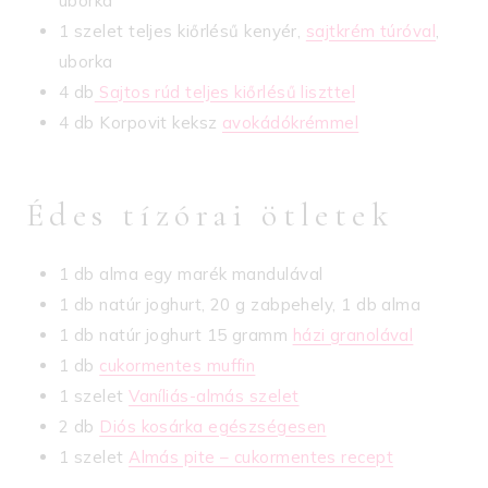
uborka
1 szelet teljes kiőrlésű kenyér,
sajtkrém túróval
,
uborka
4 db
Sajtos rúd teljes kiőrlésű liszttel
4 db Korpovit keksz
avokádókrémmel
Édes tízórai ötletek
1 db alma egy marék mandulával
1 db natúr joghurt, 20 g zabpehely, 1 db alma
1 db natúr joghurt 15 gramm
házi granolával
1 db
cukormentes muffin
1 szelet
Vaníliás-almás szelet
2 db
Diós kosárka egészségesen
1 szelet
Almás pite – cukormentes recept