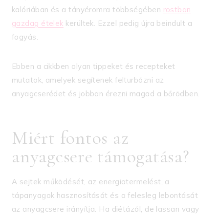
kalóriában és a tányéromra többségében
rostban
gazdag ételek
kerültek. Ezzel pedig újra beindult a
fogyás.
Ebben a cikkben olyan tippeket és recepteket
mutatok, amelyek segítenek felturbózni az
anyagcserédet és jobban érezni magad a bőrödben.
Miért fontos az
anyagcsere támogatása?
A sejtek működését, az energiatermelést, a
tápanyagok hasznosítását és a felesleg lebontását
az anyagcsere irányítja. Ha diétázól, de lassan vagy