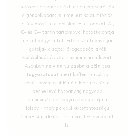
serkenti az emésztést, az anyagcserét és
a gondolkodást is. Emellett kalciumforrás
is, így erősíti a csontokat és a fogakat. A-,
C- és E-vitamin tartalmával hatástalanítja
a szabadgyököket. Értékes hatóanyagai
gátolják a sejtek öregedését, a rák
kialakulását és védik az immunrendszert.
Azonban
ne vidd túlzásba a zöld tea
fogyasztását
, mert koffein tartalma
miatt alvási problémáid lehetnek, és a
benne lévő hatóanyag nagyobb
mennyiségben fogyasztva gátolja a
folsav – mely például kulcsfontosságú
terhesség idején – és a vas felszívódását
is.