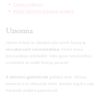
Tojásos töklecsó
Babos-kukoricás bolognai spagetti
Uzsonna
Három órával az ebéded után ismét fontos
a
vércukorszint normalizálása.
Kevés lassú
felszívódású szénhidrát, több gyors felszívódású
szénhidrát és mellé fehérje javasolt.
A délutáni gyümölcsök
(például eper, áfonya,
narancs) is jó választás lehet. Ilyenkor egyél a nap
folyamán utoljára gyümölcsöt.