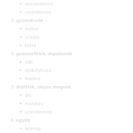
csicseriborsó
vöröslencse
gyümölcsök
málna
szeder
körte
gabonafélék, álgabonák
zab
tönkölybúza
hajdina
diófélék, olajos magvak
dió
mandula
szezámmag
egyéb
lenmag