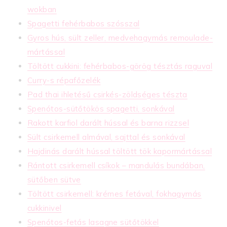
wokban
Spagetti fehérbabos szósszal
Gyros hús, sült zeller, medvehagymás remoulade-
mártással
Töltött cukkini: fehérbabos-görög tésztás raguval
Curry-s répafőzelék
Pad thai ihletésű csirkés-zöldséges tészta
Spenótos-sütőtökös spagetti, sonkával
Rakott karfiol darált hússal és barna rizzsel
Sült csirkemell almával, sajttal és sonkával
Hajdinás darált hússal töltött tök kapormártással
Rántott csirkemell csíkok – mandulás bundában,
sütőben sütve
Töltött csirkemell: krémes fetával, fokhagymás
cukkinivel
Spenótos-fetás lasagne sütőtökkel