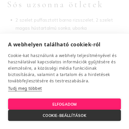
Sós uzsonna ötletek
2 szelet puffasztott barna rizsszelet, 2 szelet
magas hústartalmú sonka, uborka
2 szelet puffasztott barna rizsszelet, 2 szelet
A webhelyen található cookiek-ról
light sajt, uborka
½ zacskó barna rizs csipsz
Cookie-kat használunk a webhely teljesítményével és
1 doboz kefir, 1 db teljes kiőrlésű kifli, 1 szelet
használatával kapcsolatos információk gyűjtésére és
elemzésére, a közösségi média funkcióinak
sajt
biztosítására, valamint a tartalom és a hirdetések
4 db Korpovit keksz
avokádókrémmel
továbbfejlesztésére és testreszabására.
4 db
Sajtos rúd teljes kiőrlésű liszttel
Tudj meg többet
1 adag
Könnyű őszi saláta sütőtökkel
Padlizsán mini pizzák
ELFOGADOM
COOKIE-BEÁLLÍTÁSOK
Édes uzsonna ötletek