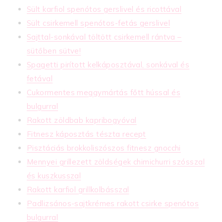
Sült karfiol spenótos gerslivel és ricottával
Sült csirkemell spenótos-fetás gerslivel
Sajttal-sonkával töltött csirkemell rántva –
sütőben sütve!
Spagetti pirított kelkáposztával, sonkával és
fetával
Cukormentes meggymártás főtt hússal és
bulgurral
Rakott zöldbab kapribogyóval
Fitnesz káposztás tészta recept
Pisztáciás brokkoliszószos fitnesz gnocchi
Mennyei grillezett zöldségek chimichurri szósszal
és kuszkusszal
Rakott karfiol grillkolbásszal
Padlizsános-sajtkrémes rakott csirke spenótos
bulgurral