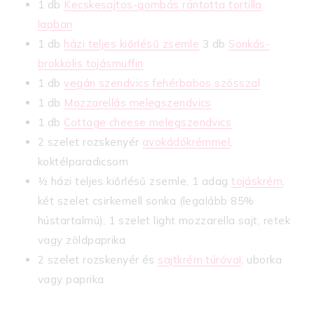
1 db
Kecskesajtos-gombás rántotta tortilla
lapban
1 db
házi teljes kiőrlésű zsemle
3 db
Sonkás-
brokkolis tojásmuffin
1 db
vegán szendvics fehérbabos szósszal
1 db
Mozzarellás melegszendvics
1 db
Cottage cheese melegszendvics
2 szelet rozskenyér
avokádókrémmel
,
koktélparadicsom
½ házi teljes kiőrlésű zsemle, 1 adag
tojáskrém
,
két szelet csirkemell sonka (legalább 85%
hústartalmú), 1 szelet light mozzarella sajt, retek
vagy zöldpaprika
2 szelet rozskenyér és
sajtkrém túróval
, uborka
vagy paprika