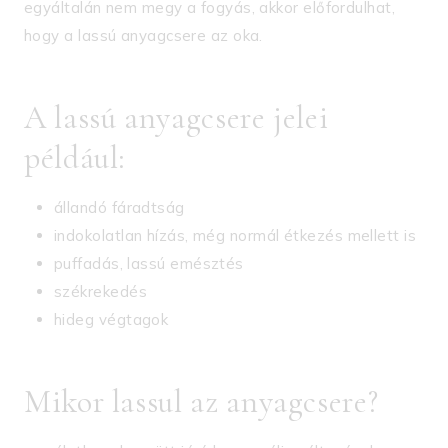
egyáltalán nem megy a fogyás, akkor előfordulhat,
hogy a lassú anyagcsere az oka.
A lassú anyagcsere jelei
például:
állandó fáradtság
indokolatlan hízás, még normál étkezés mellett is
puffadás, lassú emésztés
székrekedés
hideg végtagok
Mikor lassul az anyagcsere?