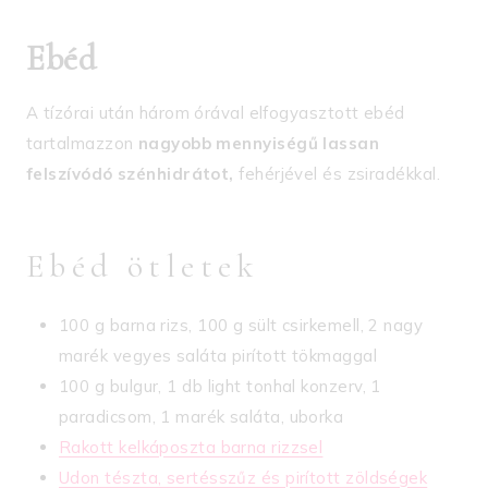
Ebéd
A tízórai után három órával elfogyasztott ebéd
tartalmazzon
nagyobb mennyiségű lassan
felszívódó szénhidrátot,
fehérjével és zsiradékkal.
Ebéd ötletek
100 g barna rizs, 100 g sült csirkemell, 2 nagy
marék vegyes saláta pirított tökmaggal
100 g bulgur, 1 db light tonhal konzerv, 1
paradicsom, 1 marék saláta, uborka
Rakott kelkáposzta barna rizzsel
Udon tészta, sertésszűz és pirított zöldségek