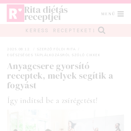
Skip
Rita diétás
to
receptjei
MENÜ
content
KERESS RECEPTEKET!
2025.08.12.
SZERZŐ:
FÖLDI RITA
EGÉSZSÉGES TÁPLÁLKOZÁSRÓL SZÓLÓ CIKKEK
Anyagcsere gyorsító
receptek, melyek segítik a
fogyást
Így indítsd be a zsírégetést!