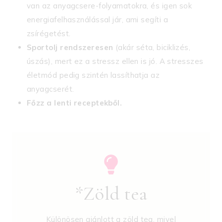
van az anyagcsere-folyamatokra, és igen sok
energiafelhasználással jár, ami segíti a
zsírégetést.
Sportolj rendszeresen
(akár séta, biciklizés,
úszás), mert ez a stressz ellen is jó. A stresszes
életmód pedig szintén lassíthatja az
anyagcserét.
Főzz a lenti receptekből.
*Zöld tea
Különösen ajánlott a zöld tea, mivel