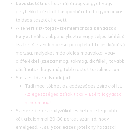
Levesbetétnek
használj árpagyöngyöt vagy
pelyhekkel dúsított húsgombócot a hagyományos
tojásos tészták helyett.
A fehérliszt-tojás-zsemlemorzsa bundázás
helyett
válts zabpehelylisztre vagy teljes kiőrlésű
lisztre. A zsemlemorzsa pedig lehet teljes kiőrlésű
morzsa, melyeket még olajos magvakkal vagy
diófélékkel (szezámmag, tökmag, diófélék) tovább
dúsíthatsz, hogy még több rostot tartalmazzon.
Süss és főzz
olívaolajjal
!
Tudj meg többet az egészséges zsírokról itt:
Az egészséges zsírok titka – Ezért fogyaszd
minden nap!
Szerezz be kézi súlyzókat és hetente legalább
két alkalommal 20-30 percet szánj rá, hogy
emelgesd. A
súlyzós edzés
jótékony hatással