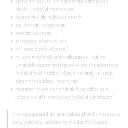
életkorral együtt járó hormonális változások
idején – például menopauza
pajzsmirigy alulműködés esetén
szülés utáni időszakban
betegségek után
stresszes időszakokban
ha rossz diétát követsz *
ha nem megfelelő a táplálkozásod – túl sok
ultrafeldolgozott, rostszegény ételt fogyasztasz
(például fehérlisztből készült pékáruk, kekszek,
sütemények, pizza, hamburger)
mozgáshiányos életmódnál, főleg akkor nem
végzel erőnléti edzéseket (például súlyzózást)
*Az anyagcseréd akkor is belassulhat, ha hosszabb
ideig alacsony kalóriatartalmú diétát követsz.