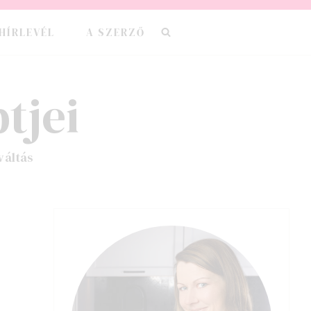
HÍRLEVÉL
A SZERZŐ
tjei
váltás