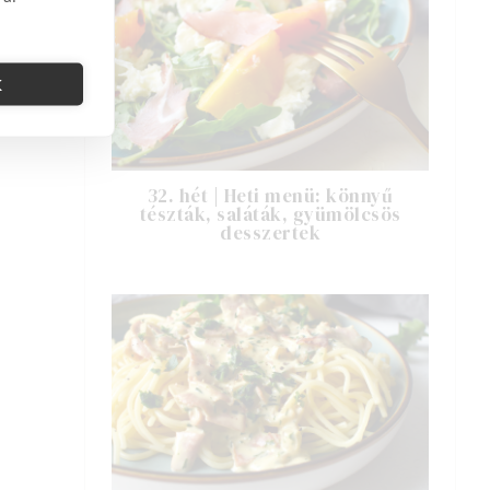
K
32. hét | Heti menü: könnyű
tészták, saláták, gyümölcsös
desszertek