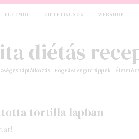
ÉLETMÓD
DIETETIKUSOK
WEBSHOP
ita diétás recep
zséges táplálkozás | Fogyást segítő tippek | Életmód
otta tortilla lapban
dat!