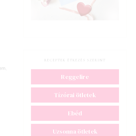
RECEPTEK ÉTKEZÉS SZERINT
em,
Reggelire
Tízórai ötletek
Ebéd
Uzsonna ötletek