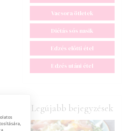
Vacsora ötletek
Diétás sós nasik
Edzés előtti étel
Edzés utáni étel
Legújabb bejegyzések
olatos
tosítására,
ra.