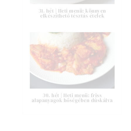
31. hét | Heti menü: könnyen
elkészíthető tésztás ételek
30. hét | Heti menü: friss
alapanyagok bőségében dúskálva