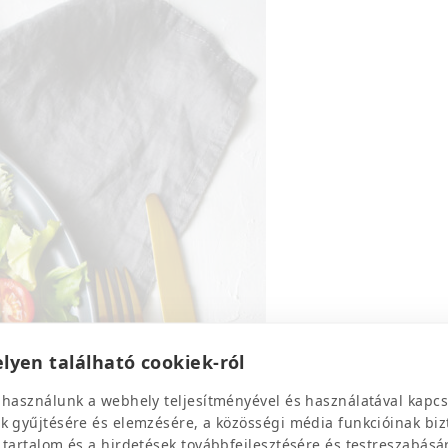
lyen található cookiek-ról
 használunk a webhely teljesítményével és használatával kapcs
k gyűjtésére és elemzésére, a közösségi média funkcióinak biz
 tartalom és a hirdetések továbbfejlesztésére és testreszabásá