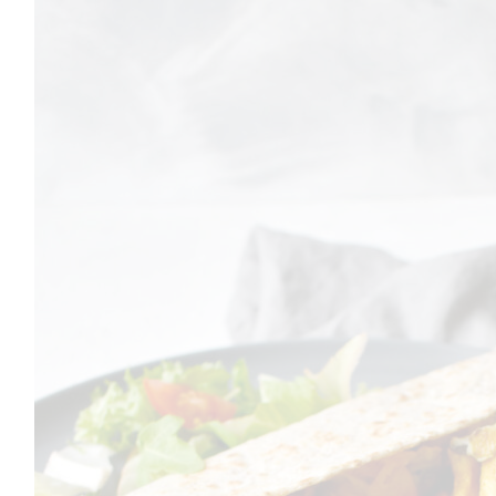
RECEPTEK
EGÉSZSÉGES TÁPLÁLKOZÁSRÓL SZÓLÓ
CIKKEK
DIÉTÁS ÉTREND
FOGYÓKÚRA
KIKAPCSOLÓDÁS
TESTMOZGÁS
ÖNISMERET
BLOGGER ÉLET
TikTok
Instagram
Facebook
Pinterest