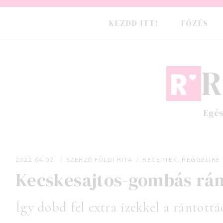
Skip
to
KEZDD ITT!
FŐZÉS
content
R
Egés
2022.04.02.
SZERZŐ:
FÖLDI RITA
RECEPTEK
,
REGGELIRE
Kecskesajtos-gombás ránt
Földi Rita
Így dobd fel extra ízekkel a rántottá