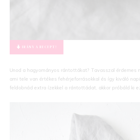
IRÁNY A RECEPT!
Unod a hagyományos rántottákat? Tavasszal érdemes meg
ami tele van értékes fehérjeforrásokkal és így kiváló na
feldobnád extra ízekkel a rántottádat, akkor próbáld ki 