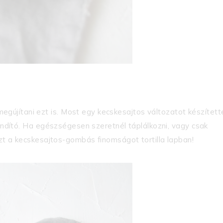
újítani ezt is. Most egy kecskesajtos változatot készített
pindító. Ha egészségesen szeretnél táplálkozni, vagy csak
ezt a kecskesajtos-gombás finomságot tortilla lapban!