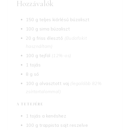
Hozzávalók
150
g
teljes kiőrlésű búzaliszt
100
g
sima búzaliszt
20
g
friss élesztő
(Budafokit
használtam)
100
g
tejföl
(12%-os)
1
tojás
8
g
só
100
g
olvasztott vaj
(legalább 82%
zsírtartalommal)
A TETEJÉRE
1
tojás a kenéshez
100
g
trappista sajt reszelve