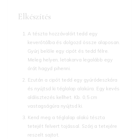
Elkészítés
A tészta hozzávalóit tedd egy
keverőtálba és dolgozd össze alaposan.
Gyúrj belőle egy cipót és tedd félre.
Meleg helyen, letakarva legalább egy
órát hagyd pihenni.
Ezután a cipót tedd egy gyúródeszkára
és nyújtsd ki téglalap alakúra. Egy kevés
alálisztezés kellhet. Kb. 0,5 cm
vastagságúra nyújtsd ki.
Kend meg a téglalap alakú tészta
tetejét felvert tojással. Szórj a tetejére
reszelt sajtot.