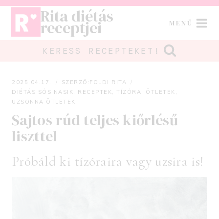
Skip
Rita diétás
to
receptjei
MENÜ
content
KERESS RECEPTEKET!
2025.04.17.
SZERZŐ:
FÖLDI RITA
DIÉTÁS SÓS NASIK
,
RECEPTEK
,
TÍZÓRAI ÖTLETEK
,
UZSONNA ÖTLETEK
Sajtos rúd teljes kiőrlésű
liszttel
Próbáld ki tízóraira vagy uzsira is!