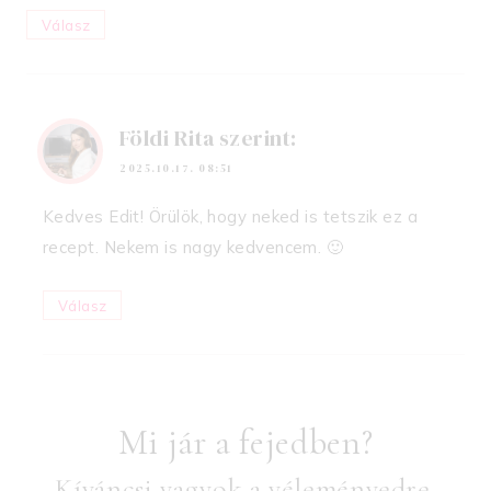
Válasz
Földi Rita
szerint:
2025.10.17. 08:51
Kedves Edit! Örülök, hogy neked is tetszik ez a
recept. Nekem is nagy kedvencem. 🙂
Válasz
Mi jár a fejedben?
Kíváncsi vagyok a véleményedre,