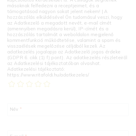
másoknak felfedezni a receptjeimet, és a
támogatásod nagyon sokat jelent nekem! | A
hozzászólás elküldésével Ön tudomásul veszi, hogy
az Adatkezelő a megadott nevét, e-mail címét
(amennyiben megadásra kerül), IP-címét és a
hozzászólás tartalmát a weboldalon megjelenő
kommentfunkció működtetése, valamint a spam és
visszaélések megelőzése céljából kezeli. Az
adatkezelés jogalapja az Adatkezelő jogos érdeke
(GDPR 6. cikk (1) f) pont). Az adatkezelés részleteiről
az Adatkezelési tájékoztatóban olvashat.
Adatkezelési tájékoztató:
https://www.ritafoldi.hu/adatkezeles/
Név
*