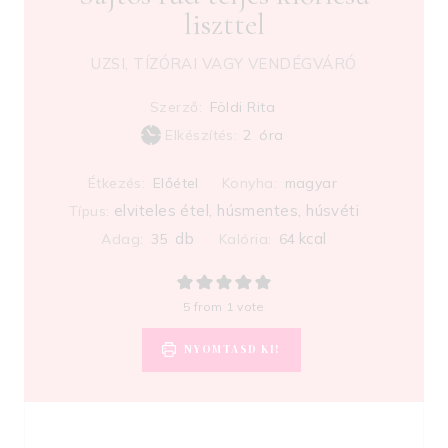
liszttel
UZSI, TÍZÓRAI VAGY VENDÉGVÁRÓ
Szerző:
Földi Rita
h
Elkészítés:
2
óra
o
Étkezés:
Előétel
Konyha:
magyar
u
elviteles étel, húsmentes, húsvéti
Típus:
r
s
db
kcal
Adag:
35
Kalória:
64
5
from 1 vote
NYOMTASD KI!