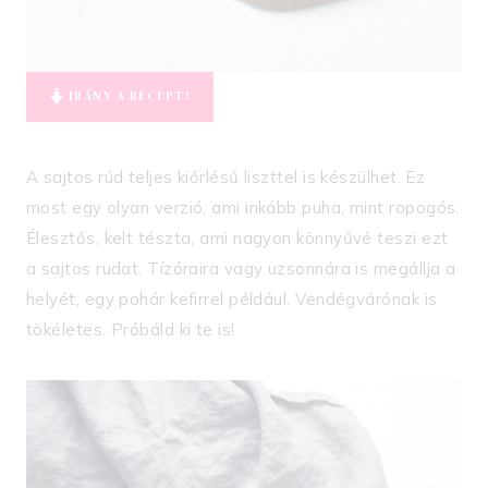
IRÁNY A RECEPT!
A sajtos rúd teljes kiőrlésű liszttel is készülhet. Ez
most egy olyan verzió, ami inkább puha, mint ropogós.
Élesztős, kelt tészta, ami nagyon könnyűvé teszi ezt
a sajtos rudat. Tízóraira vagy uzsonnára is megállja a
helyét, egy pohár kefirrel például. Vendégvárónak is
tökéletes. Próbáld ki te is!