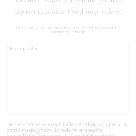
tapasztalataidra. Oszd meg velem!
Az e-mail címet nem tesszük közzé.
A kötelező mezőket
*
karakterrel jelöltük
Hozzászólás
*
Ha tetszett ez a recept, kérlek, értékelj csillagokkal, írj
hozzá megjegyzést, és tedd fel a recepttel
kapcsolatos kérdéseidet is. A csillagok segítenek