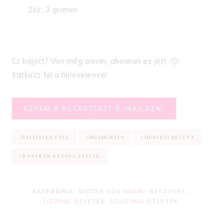
Zsír: 3 gramm
Ez bejött? Van még onnan, ahonnan ez jött. 🙂
Iratkozz fel a hírlevelemre!
KÉREM A RECEPTEKET E-MAILBEN!
Post
#
ELVITELES ÉTEL
#
HÚSMENTES
#
HÚSVÉTI RECEPT
Tags:
#
ROSTBAN GAZDAG ÉTELEK
KATEGÓRIA:
DIÉTÁS SÓS NASIK
,
RECEPTEK
,
TÍZÓRAI ÖTLETEK
,
UZSONNA ÖTLETEK