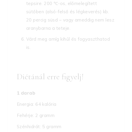
tepsire. 200 ℃-os, előmelegített
sütőben (alsó-felső és légkeverés) kb.
20 percig süsd – vagy ameddig nem lesz
aranybarna a teteje.
Várd meg amíg kihűl és fogyaszthatod
is.
Diétánál erre figyelj!
1 darab
Energia: 64 kalória
Fehérje: 2 gramm
Szénhidrát: 5 gramm