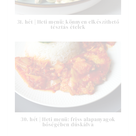
31. hét | Heti menü: könnyen elkészíthető
tésztás ételek
30. hét | Heti menü: friss alapanyagok
bőségében dúskálva