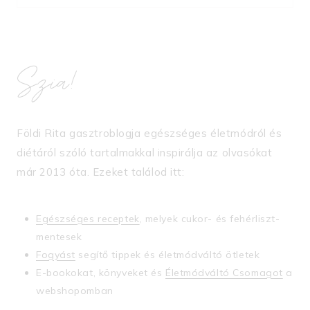
Szia!
Földi Rita gasztroblogja egészséges életmódról és
diétáról szóló tartalmakkal inspirálja az olvasókat
már 2013 óta. Ezeket találod itt:
Egészséges receptek
, melyek cukor- és fehérliszt-
mentesek
Fogyást
segítő tippek és életmódváltó ötletek
E-bookokat, könyveket és
Életmódváltó Csomagot
a
webshopomban