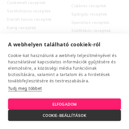
Csirkemell receptek
Cukkinis receptek
Sertéshúsos receptek
Spárgás receptek
Darált húsos receptek
Spenótos receptek
Karaj receptek
Sütőtökös receptek
Halas receptek
Tortilla receptek
A webhelyen található cookiek-ról
Chimichurri-s receptek
Cookie-kat használunk a webhely teljesítményével és
használatával kapcsolatos információk gyűjtésére és
NÉPSZERŰ RECEPTEK:
SZEZON ÉS ÜNNEP:
elemzésére, a közösségi média funkcióinak
biztosítására, valamint a tartalom és a hirdetések
15 perces receptek
Tavaszi receptek
továbbfejlesztésére és testreszabására.
30 perces receptek
Nyári receptek
Tudj meg többet
Diétás édességek
Őszi receptek
Sütés nélküli receptek
Téli receptek
ELFOGADOM
Elviteles receptek
Karácsonyi receptek
COOKIE-BEÁLLÍTÁSOK
Szendvics receptek
Húsvéti receptek
Leves receptek
Különleges alkalmak