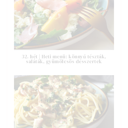
32. hét | Heti menü: könnyű tészták,
saláták, gyümölcsös desszertek