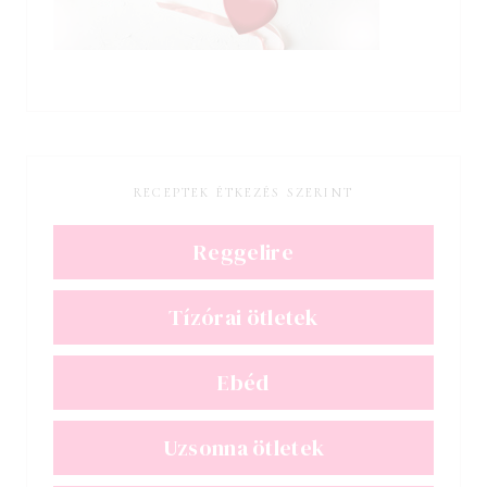
RECEPTEK ÉTKEZÉS SZERINT
Reggelire
Tízórai ötletek
Ebéd
Uzsonna ötletek