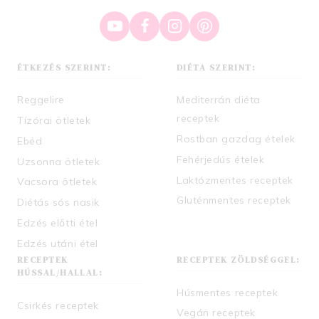
ÉTKEZÉS SZERINT:
DIÉTA SZERINT:
Reggelire
Mediterrán diéta
receptek
Tízórai ötletek
Rostban gazdag ételek
Ebéd
Fehérjedús ételek
Uzsonna ötletek
Laktózmentes receptek
Vacsora ötletek
Gluténmentes receptek
Diétás sós nasik
Edzés előtti étel
Edzés utáni étel
RECEPTEK
RECEPTEK ZÖLDSÉGGEL:
HÚSSAL/HALLAL:
Húsmentes receptek
Csirkés receptek
Vegán receptek