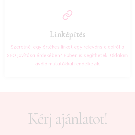
Linképítés
Szeretnél egy értékes linket egy releváns oldalról a
SEO javítása érdekében? Ebben is segíthetek. Oldalam
kiváló mutatókkal rendelkezik.
Kérj ajánlatot!