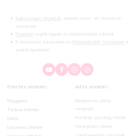
Egészséges receptek
, melyek cukor- és fehérliszt-
mentesek
Fogyást
segítő tippek és életmódváltó ötletek
E-bookokat, könyveket és
Életmódváltó Csomagot
a
webshopomban
ÉTKEZÉS SZERINT:
DIÉTA SZERINT:
Reggelire
Mediterrán diéta
receptek
Tízórai ötletek
Rostban gazdag ételek
Ebéd
Fehérjedús ételek
Uzsonna ötletek
Laktózmentes receptek
Vacsora ötletek