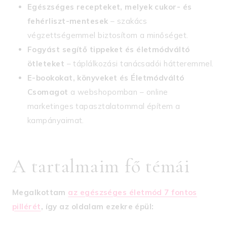
Egészséges recepteket, melyek cukor- és
fehérliszt-mentesek
– szakács
végzettségemmel biztosítom a minőséget.
Fogyást segítő tippeket és életmódváltó
ötleteket
– táplálkozási tanácsadói hátteremmel.
E-bookokat, könyveket és Életmódváltó
Csomagot
a webshopomban – online
marketinges tapasztalatommal építem a
kampányaimat.
A tartalmaim fő témái
Megalkottam
az egészséges életmód 7 fontos
pillérét
, így az oldalam ezekre épül: