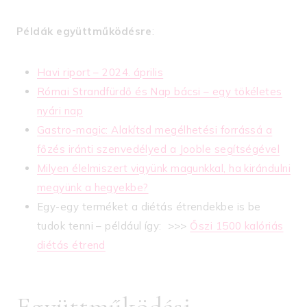
Példák együttműködésre
:
Havi riport – 2024. április
Római Strandfürdő és Nap bácsi – egy tökéletes
nyári nap
Gastro-magic: Alakítsd megélhetési forrássá a
főzés iránti szenvedélyed a Jooble segítségével
Milyen élelmiszert vigyünk magunkkal, ha kirándulni
megyünk a hegyekbe?
Egy-egy terméket a diétás étrendekbe is be
tudok tenni – például így: >>>
Őszi 1500 kalóriás
diétás étrend