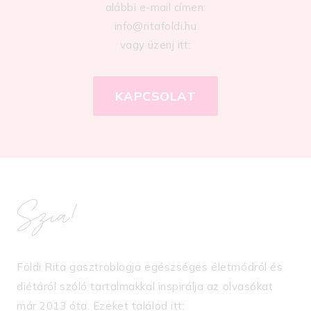
alábbi e-mail címen:
info@ritafoldi.hu
vagy üzenj itt:
KAPCSOLAT
Szia!
Földi Rita gasztroblogja egészséges életmódról és
diétáról szóló tartalmakkal inspirálja az olvasókat
már 2013 óta. Ezeket találod itt: