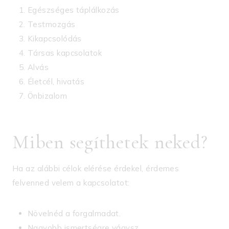
Egészséges táplálkozás
Testmozgás
Kikapcsolódás
Társas kapcsolatok
Alvás
Életcél, hivatás
Önbizalom
Miben segíthetek neked?
Ha az alábbi célok elérése érdekel, érdemes
felvenned velem a kapcsolatot:
Növelnéd a forgalmadat.
Nagyobb ismertségre vágysz.