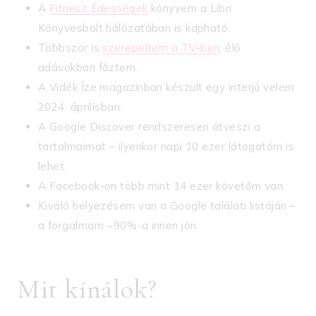
A
Fitnesz Édességek
könyvem a Libri
Könyvesbolt hálózatában is kapható.
Többször is
szerepeltem a TV-ben
, élő
adásokban főztem.
A Vidék Íze magazinban készült egy interjú velem
2024. áprilisban.
A Google Discover rendszeresen átveszi a
tartalmaimat – ilyenkor napi 10 ezer látogatóm is
lehet.
A Facebook-on több mint 14 ezer követőm van.
Kiváló helyezésem van a Google találati listáján –
a forgalmam ~90%-a innen jön.
Mit kínálok?