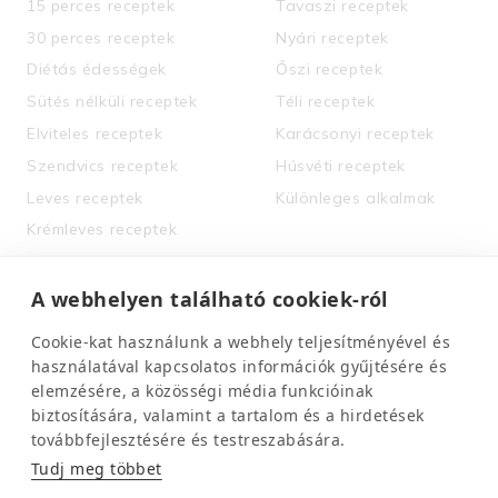
15 perces receptek
Tavaszi receptek
30 perces receptek
Nyári receptek
Diétás édességek
Őszi receptek
Sütés nélküli receptek
Téli receptek
Elviteles receptek
Karácsonyi receptek
Szendvics receptek
Húsvéti receptek
Leves receptek
Különleges alkalmak
Krémleves receptek
Tészta receptek
Lasagne receptek
A webhelyen található cookiek-ról
Saláta receptek
Cookie-kat használunk a webhely teljesítményével és
Ital receptek
használatával kapcsolatos információk gyűjtésére és
Magyaros ételek
elemzésére, a közösségi média funkcióinak
biztosítására, valamint a tartalom és a hirdetések
gyűjteménye
továbbfejlesztésére és testreszabására.
Tudj meg többet