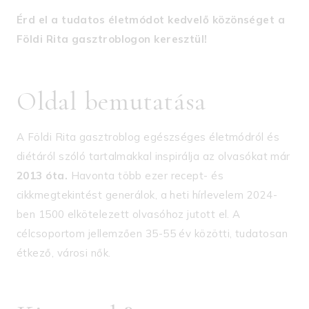
Érd el a tudatos életmódot kedvelő közönséget a
Földi Rita gasztroblogon keresztül!
Oldal bemutatása
A Földi Rita gasztroblog egészséges életmódról és
diétáról szóló tartalmakkal inspirálja az olvasókat már
2013 óta.
Havonta több ezer recept- és
cikkmegtekintést generálok, a heti hírlevelem 2024-
ben 1500 elkötelezett olvasóhoz jutott el. A
célcsoportom jellemzően 35-55 év közötti, tudatosan
étkező, városi nők.