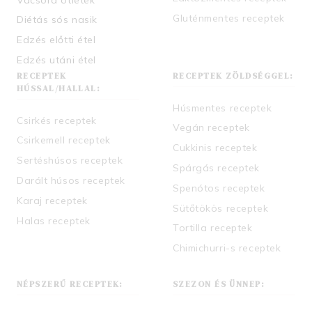
Gluténmentes receptek
Diétás sós nasik
Edzés előtti étel
Edzés utáni étel
RECEPTEK
RECEPTEK ZÖLDSÉGGEL:
HÚSSAL/HALLAL:
Húsmentes receptek
Csirkés receptek
Vegán receptek
Csirkemell receptek
Cukkinis receptek
Sertéshúsos receptek
Spárgás receptek
Darált húsos receptek
Spenótos receptek
Karaj receptek
Sütőtökös receptek
Halas receptek
Tortilla receptek
Chimichurri-s receptek
NÉPSZERŰ RECEPTEK:
SZEZON ÉS ÜNNEP: