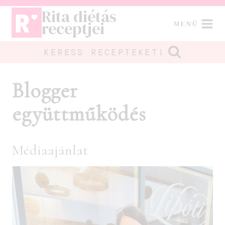
Skip
Rita diétás
to
receptjei
MENÜ
content
KERESS RECEPTEKET!
Blogger
együttműködés
Médiaajánlat