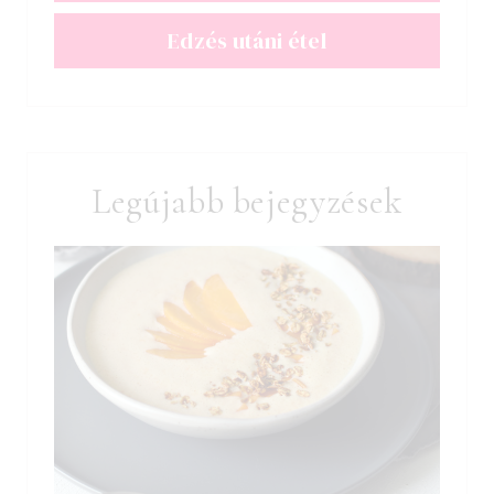
Edzés utáni étel
Legújabb bejegyzések