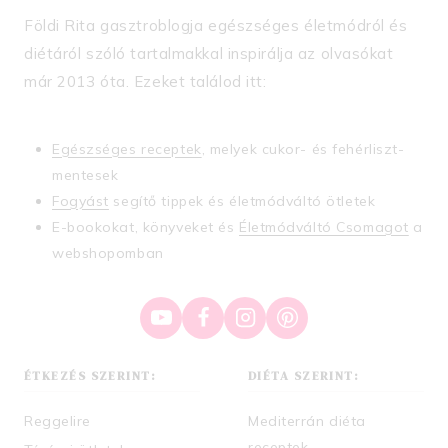
Földi Rita gasztroblogja egészséges életmódról és
diétáról szóló tartalmakkal inspirálja az olvasókat
már 2013 óta. Ezeket találod itt:
Egészséges receptek
, melyek cukor- és fehérliszt-
mentesek
Fogyást
segítő tippek és életmódváltó ötletek
E-bookokat, könyveket és
Életmódváltó Csomagot
a
webshopomban
ÉTKEZÉS SZERINT:
DIÉTA SZERINT:
Reggelire
Mediterrán diéta
receptek