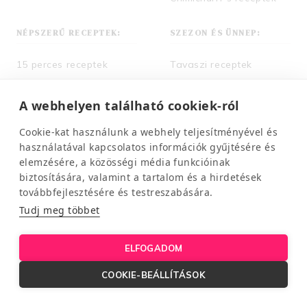
NÉPSZERŰ RECEPTEK:
SZEZON ÉS ÜNNEP:
15 perces receptek
Tavaszi receptek
30 perces receptek
Nyári receptek
A webhelyen található cookiek-ról
Diétás édességek
Őszi receptek
Sütés nélküli receptek
Téli receptek
Cookie-kat használunk a webhely teljesítményével és
Elviteles receptek
Karácsonyi receptek
használatával kapcsolatos információk gyűjtésére és
elemzésére, a közösségi média funkcióinak
Szendvics receptek
Húsvéti receptek
biztosítására, valamint a tartalom és a hirdetések
Leves receptek
Különleges alkalmak
továbbfejlesztésére és testreszabására.
Krémleves receptek
Tudj meg többet
Tészta receptek
Lasagne receptek
ELFOGADOM
Saláta receptek
COOKIE-BEÁLLÍTÁSOK
Ital receptek
Magyaros ételek