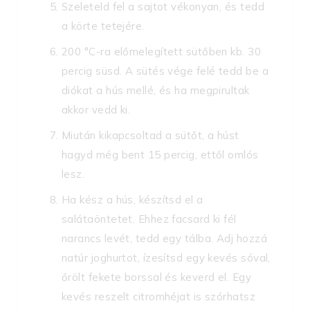
Szeleteld fel a sajtot vékonyan, és tedd
a körte tetejére.
200 °C-ra előmelegített sütőben kb. 30
percig süsd. A sütés vége felé tedd be a
diókat a hús mellé, és ha megpirultak
akkor vedd ki.
Miután kikapcsoltad a sütőt, a húst
hagyd még bent 15 percig, ettől omlós
lesz.
Ha kész a hús, készítsd el a
salátaöntetet. Ehhez facsard ki fél
narancs levét, tedd egy tálba. Adj hozzá
natúr joghurtot, ízesítsd egy kevés sóval,
őrölt fekete borssal és keverd el. Egy
kevés reszelt citromhéjat is szórhatsz