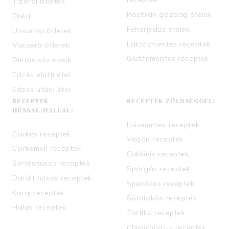
Tízórai ötletek
Rostban gazdag ételek
Ebéd
Fehérjedús ételek
Uzsonna ötletek
Laktózmentes receptek
Vacsora ötletek
Gluténmentes receptek
Diétás sós nasik
Edzés előtti étel
Edzés utáni étel
RECEPTEK
RECEPTEK ZÖLDSÉGGEL:
HÚSSAL/HALLAL:
Húsmentes receptek
Csirkés receptek
Vegán receptek
Csirkemell receptek
Cukkinis receptek
Sertéshúsos receptek
Spárgás receptek
Darált húsos receptek
Spenótos receptek
Karaj receptek
Sütőtökös receptek
Halas receptek
Tortilla receptek
Chimichurri-s receptek