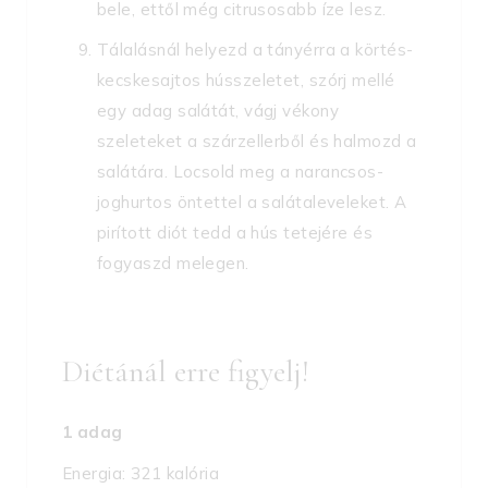
bele, ettől még citrusosabb íze lesz.
Tálalásnál helyezd a tányérra a körtés-
kecskesajtos hússzeletet, szórj mellé
egy adag salátát, vágj vékony
szeleteket a szárzellerből és halmozd a
salátára. Locsold meg a narancsos-
joghurtos öntettel a salátaleveleket. A
pirított diót tedd a hús tetejére és
fogyaszd melegen.
Diétánál erre figyelj!
1 adag
Energia: 321 kalória