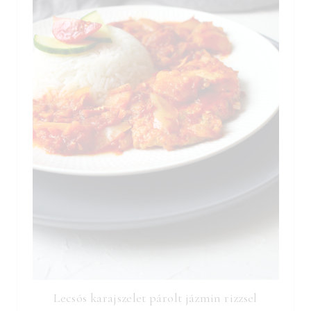
Lecsós karajszelet párolt jázmin rizzsel