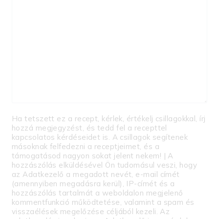
Ha tetszett ez a recept, kérlek, értékelj csillagokkal, írj
hozzá megjegyzést, és tedd fel a recepttel
kapcsolatos kérdéseidet is. A csillagok segítenek
másoknak felfedezni a receptjeimet, és a
támogatásod nagyon sokat jelent nekem! | A
hozzászólás elküldésével Ön tudomásul veszi, hogy
az Adatkezelő a megadott nevét, e-mail címét
(amennyiben megadásra kerül), IP-címét és a
hozzászólás tartalmát a weboldalon megjelenő
kommentfunkció működtetése, valamint a spam és
visszaélések megelőzése céljából kezeli. Az