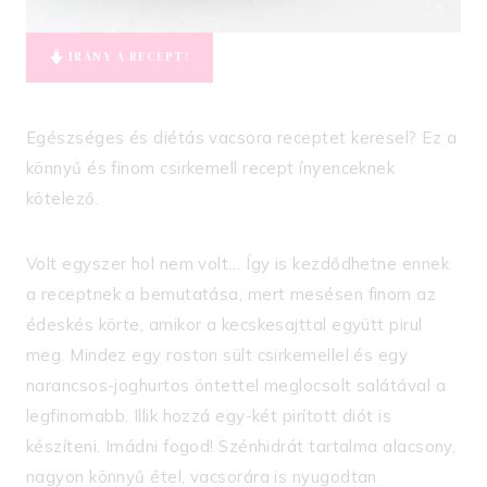
IRÁNY A RECEPT!
Egészséges és diétás vacsora receptet keresel? Ez a
könnyű és finom csirkemell recept ínyenceknek
kötelező.
Volt egyszer hol nem volt… Így is kezdődhetne ennek
a receptnek a bemutatása, mert mesésen finom az
édeskés körte, amikor a kecskesajttal együtt pirul
meg. Mindez egy roston sült csirkemellel és egy
narancsos-joghurtos öntettel meglocsolt salátával a
legfinomabb. Illik hozzá egy-két pirított diót is
készíteni. Imádni fogod! Szénhidrát tartalma alacsony,
nagyon könnyű étel, vacsorára is nyugodtan