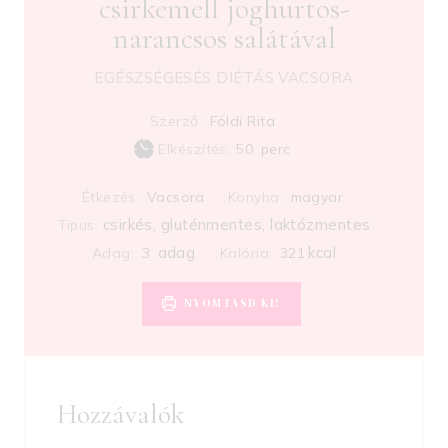
csirkemell joghurtos-
narancsos salátával
EGÉSZSÉGESÉS DIÉTÁS VACSORA
Szerző:
Földi Rita
m
Elkészítés:
50
perc
i
Étkezés:
Vacsora
Konyha:
magyar
n
csirkés, gluténmentes, laktózmentes
Típus:
u
t
adag
kcal
Adag:
3
Kalória:
321
e
s
NYOMTASD KI!
Hozzávalók