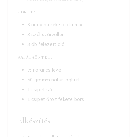
KÖRET:
3
nagy marék
saláta mix
3
szál
szárzeller
3
db
felezett dió
SALÁTAÖNTET:
½
narancs leve
50
gramm
natúr joghurt
1
csipet
só
1
csipet
őrölt fekete bors
Elkészítés