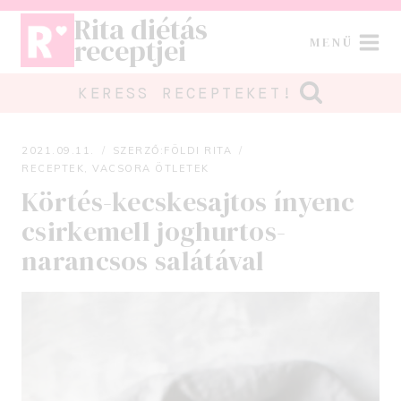
Skip
Rita diétás
to
receptjei
MENÜ
content
KERESS RECEPTEKET!
2021.09.11.
SZERZŐ:
FÖLDI RITA
RECEPTEK
,
VACSORA ÖTLETEK
Körtés-kecskesajtos ínyenc
csirkemell joghurtos-
narancsos salátával