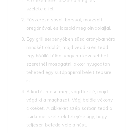
A csirkemellet tisztítsd meg, és
szeleteld fel.
Fűszerezd sóval, borssal, morzsolt
oregánóval, és locsold meg olívaolajjal.
Egy grill serpenyőben süsd aranybarnára
mindkét oldalát, majd vedd ki és tedd
egy hőálló tálba, vagy ha kevesebbet
szeretnél mosogatni, akkor nyugodtan
teheted egy sütőpapírral bélelt tepsire
is.
A körtét mosd meg, vágd ketté, majd
vágd ki a magházat. Vágj belőle vékony
cikkeket. A cikkeket szép sorban tedd a
csirkemellszeletek tetejére úgy, hogy
teljesen befedd vele a húst.