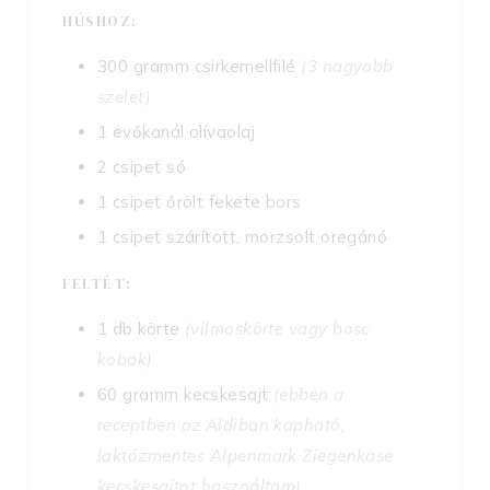
HÚSHOZ:
300
gramm
csirkemellfilé
(3 nagyobb
szelet)
1
evőkanál
olívaolaj
2
csipet
só
1
csipet
őrölt fekete bors
1
csipet
szárított, morzsolt oregánó
FELTÉT:
1
db
körte
(vilmoskörte vagy bosc
kobak)
60
gramm
kecskesajt
(ebben a
receptben az Aldiban kapható,
laktózmentes Alpenmark Ziegenkase
kecskesajtot használtam)