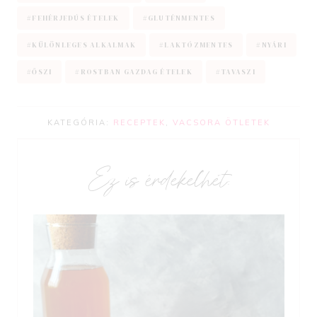
Tags:
#
FEHÉRJEDÚS ÉTELEK
#
GLUTÉNMENTES
#
KÜLÖNLEGES ALKALMAK
#
LAKTÓZMENTES
#
NYÁRI
#
ŐSZI
#
ROSTBAN GAZDAG ÉTELEK
#
TAVASZI
KATEGÓRIA:
RECEPTEK
,
VACSORA ÖTLETEK
Ez is érdekelhet: