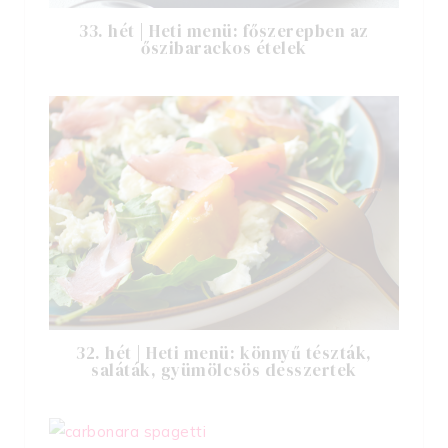
33. hét | Heti menü: főszerepben az
őszibarackos ételek
32. hét | Heti menü: könnyű tészták,
saláták, gyümölcsös desszertek