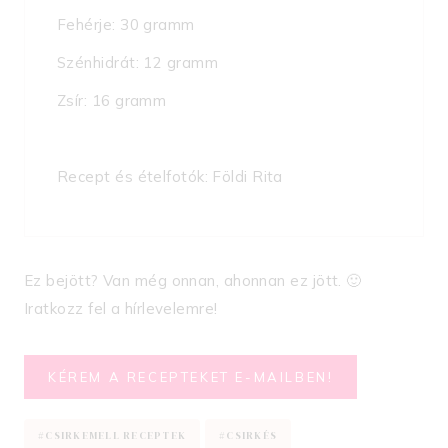
Fehérje: 30 gramm
Szénhidrát: 12 gramm
Zsír: 16 gramm
Recept és ételfotók: Földi Rita
Ez bejött? Van még onnan, ahonnan ez jött. 🙂
Iratkozz fel a hírlevelemre!
KÉREM A RECEPTEKET E-MAILBEN!
Post
#
CSIRKEMELL RECEPTEK
#
CSIRKÉS