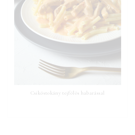
Csikóstokány tejfölös habarással