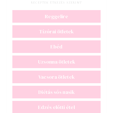
RECEPTEK ÉTKEZÉS SZERINT
Reggelire
Tízórai ötletek
Ebéd
Uzsonna ötletek
Vacsora ötletek
Diétás sós nasik
Edzés előtti étel