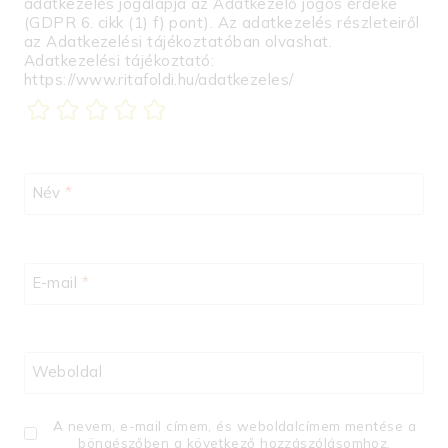
adatkezelés jogalapja az Adatkezelő jogos érdeke
(GDPR 6. cikk (1) f) pont). Az adatkezelés részleteiről
az Adatkezelési tájékoztatóban olvashat.
Adatkezelési tájékoztató:
https://www.ritafoldi.hu/adatkezeles/
Név
*
E-mail
*
Weboldal
A nevem, e-mail címem, és weboldalcímem mentése a
böngészőben a következő hozzászólásomhoz.