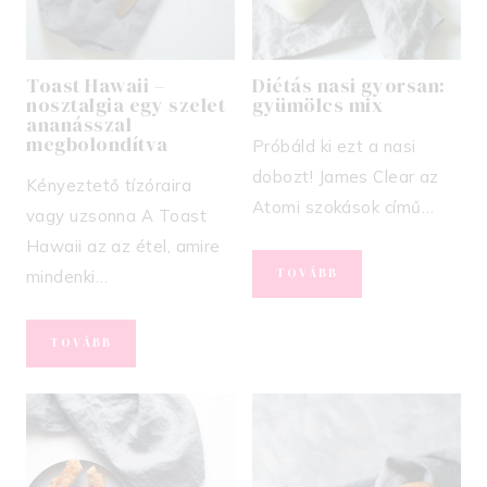
Toast Hawaii –
Diétás nasi gyorsan:
nosztalgia egy szelet
gyümölcs mix
ananásszal
megbolondítva
Próbáld ki ezt a nasi
dobozt! James Clear az
Kényeztető tízóraira
Atomi szokások című…
vagy uzsonna A Toast
Hawaii az az étel, amire
DIÉTÁS
TOVÁBB
mindenki…
NASI
GYORSAN:
GYÜMÖLCS
TOAST
TOVÁBB
MIX
HAWAII
–
NOSZTALGIA
EGY
SZELET
ANANÁSSZAL