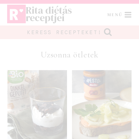
Skip
Rita diétás
to
receptjei
MENÜ
content
KERESS RECEPTEKET!
Uzsonna ötletek