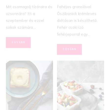
Mit csomagolj tízóraira és
Fahéjas granolával
uzsonnára? Itt a
Őszibarack krémleves
szeptember és ezzel
diétásan is készíthető.
sokak számára…
Fehér csoki ízű
fehérjeporral egy…
EGÉSZSÉGES
TOVÁBB
NASI
HIDEG
TOVÁBB
ÖTLETEK
ŐSZIBARACK
ISKOLÁBA
KRÉMLEVES
ÉS
(FITNESZ
MUNKÁBA
RECEPT)