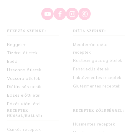
ÉTKEZÉS SZERINT:
DIÉTA SZERINT:
Reggelire
Mediterrán diéta
receptek
Tízórai ötletek
Rostban gazdag ételek
Ebéd
Fehérjedús ételek
Uzsonna ötletek
Laktózmentes receptek
Vacsora ötletek
Gluténmentes receptek
Diétás sós nasik
Edzés előtti étel
Edzés utáni étel
RECEPTEK
RECEPTEK ZÖLDSÉGGEL:
HÚSSAL/HALLAL:
Húsmentes receptek
Csirkés receptek