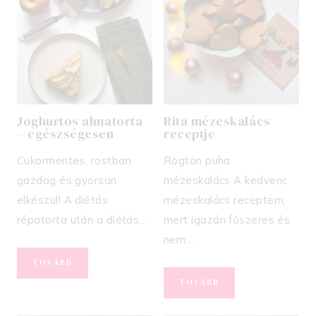
Joghurtos almatorta
Rita mézeskalács
– egészségesen
receptje
Cukormentes, rostban
Rögtön puha
gazdag és gyorsan
mézeskalács A kedvenc
elkészül! A diétás
mézeskalács receptem,
répatorta után a diétás…
mert igazán fűszeres és
nem…
JOGHURTOS
TOVÁBB
ALMATORTA
RITA
TOVÁBB
–
MÉZESKALÁCS
EGÉSZSÉGESEN
RECEPTJE