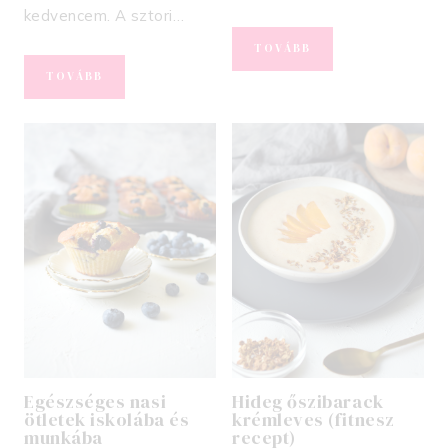
kedvencem. A sztori…
MEGGYES
TOVÁBB
RÉTES
PISZTÁCIÁS
TOVÁBB
TELJES
TÚRÓGOMBÓC
KIŐRLÉSŰ
CUKORMENTESEN
LEVELES
TÉSZTÁBÓL
Egészséges nasi
Hideg őszibarack
ötletek iskolába és
krémleves (fitnesz
munkába
recept)