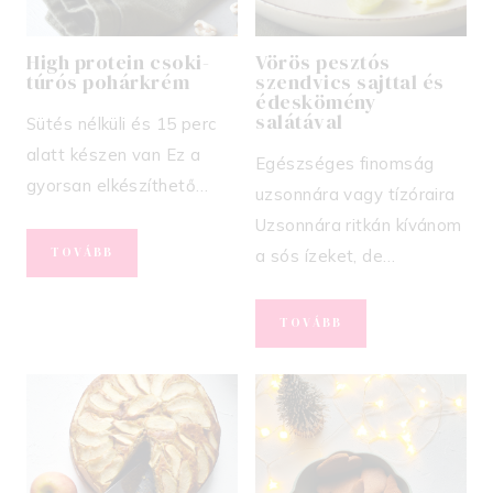
High protein csoki-
Vörös pesztós
túrós pohárkrém
szendvics sajttal és
édeskömény
salátával
Sütés nélküli és 15 perc
alatt készen van Ez a
Egészséges finomság
gyorsan elkészíthető…
uzsonnára vagy tízóraira
Uzsonnára ritkán kívánom
HIGH
TOVÁBB
a sós ízeket, de…
PROTEIN
CSOKI-
TÚRÓS
VÖRÖS
TOVÁBB
POHÁRKRÉM
PESZTÓS
SZENDVICS
SAJTTAL
ÉS
ÉDESKÖMÉNY
SALÁTÁVAL