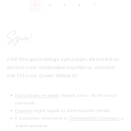
Page
Következő
1
2
3
4
oldal
navigation
Szia!
Földi Rita gasztroblogja egészséges életmódról és
diétáról szóló tartalmakkal inspirálja az olvasókat
már 2013 óta. Ezeket találod itt:
Egészséges receptek
, melyek cukor- és fehérliszt-
mentesek
Fogyást
segítő tippek és életmódváltó ötletek
E-bookokat, könyveket és
Életmódváltó Csomagot
a
webshopomban