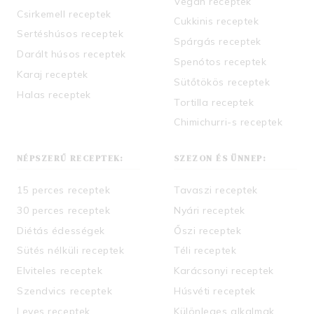
Vegán receptek
Csirkemell receptek
Cukkinis receptek
Sertéshúsos receptek
Spárgás receptek
Darált húsos receptek
Spenótos receptek
Karaj receptek
Sütőtökös receptek
Halas receptek
Tortilla receptek
Chimichurri-s receptek
NÉPSZERŰ RECEPTEK:
SZEZON ÉS ÜNNEP:
15 perces receptek
Tavaszi receptek
30 perces receptek
Nyári receptek
Diétás édességek
Őszi receptek
Sütés nélküli receptek
Téli receptek
Elviteles receptek
Karácsonyi receptek
Szendvics receptek
Húsvéti receptek
Leves receptek
Különleges alkalmak