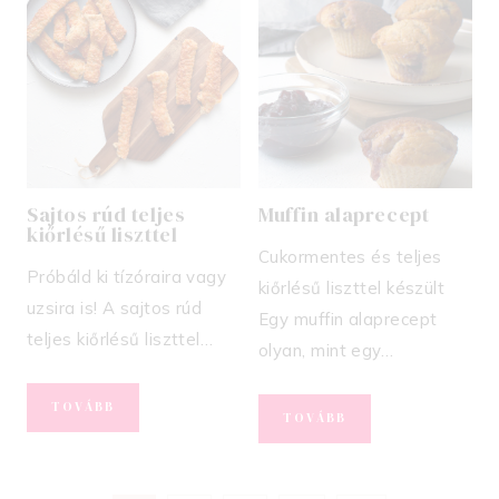
MEGBOLONDÍTVA
Sajtos rúd teljes
Muffin alaprecept
kiőrlésű liszttel
Cukormentes és teljes
Próbáld ki tízóraira vagy
kiőrlésű liszttel készült
uzsira is! A sajtos rúd
Egy muffin alaprecept
teljes kiőrlésű liszttel…
olyan, mint egy…
SAJTOS
TOVÁBB
MUFFIN
TOVÁBB
RÚD
ALAPRECEPT
TELJES
KIŐRLÉSŰ
LISZTTEL