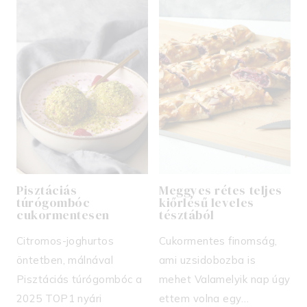
Pisztáciás
Meggyes rétes teljes
túrógombóc
kiőrlésű leveles
cukormentesen
tésztából
Citromos-joghurtos
Cukormentes finomság,
öntetben, málnával
ami uzsidobozba is
Pisztáciás túrógombóc a
mehet Valamelyik nap úgy
2025 TOP1 nyári
ettem volna egy…