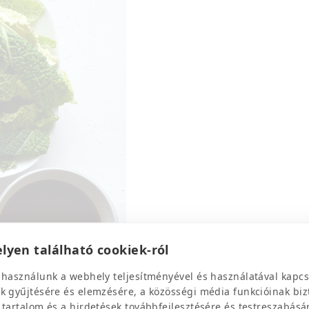
lyen található cookiek-ról
 használunk a webhely teljesítményével és használatával kapcs
k gyűjtésére és elemzésére, a közösségi média funkcióinak biz
 tartalom és a hirdetések továbbfejlesztésére és testreszabásá