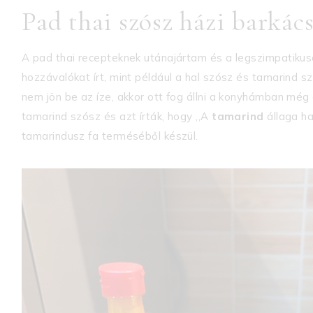
Pad thai szósz házi barká
A pad thai recepteknek utánajártam és a legszimpatiku
hozzávalókat írt, mint például a hal szósz és tamarind 
nem jön be az íze, akkor ott fog állni a konyhámban mé
tamarind szósz és azt írták, hogy ,,A
tamarind
állaga ha
tamarindusz fa terméséből készül.