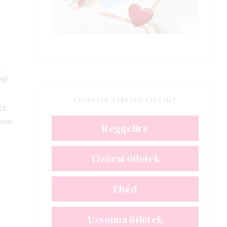
.
val
RECEPTEK ÉTKEZÉS SZERINT
Ez
ramm
Reggelire
Tízórai ötletek
Ebéd
Uzsonna ötletek