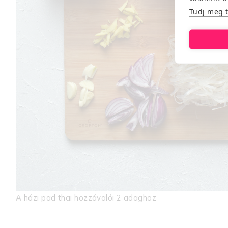
Tudj meg 
A házi pad thai hozzávalói 2 adaghoz