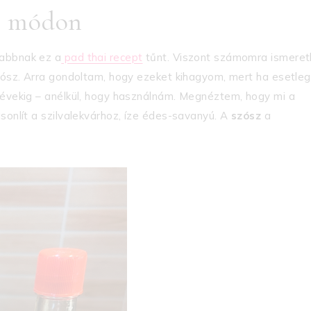
cs módon
sabbnak ez a
pad thai recept
tűnt. Viszont számomra ismeret
szósz. Arra gondoltam, hogy ezeket kihagyom, mert ha esetleg
g évekig – anélkül, hogy használnám. Megnéztem, hogy mi a
sonlít a szilvalekvárhoz, íze édes-savanyú. A
szósz
a