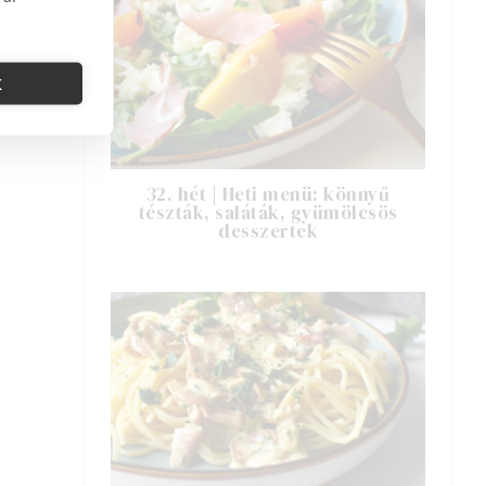
K
32. hét | Heti menü: könnyű
tészták, saláták, gyümölcsös
desszertek