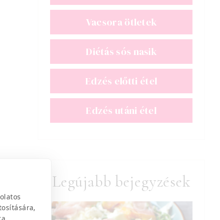
Vacsora ötletek
Diétás sós nasik
Edzés előtti étel
Edzés utáni étel
Legújabb bejegyzések
olatos
tosítására,
ra.