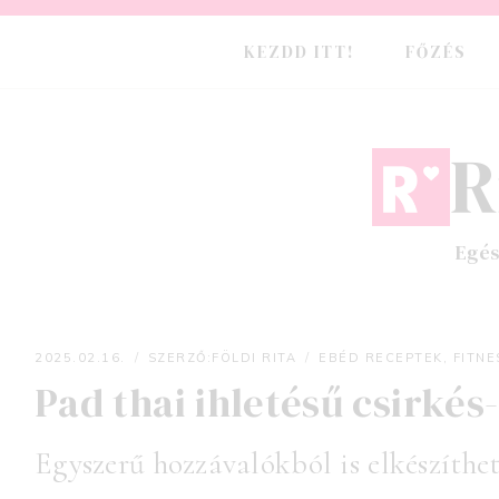
Skip
to
KEZDD ITT!
FŐZÉS
content
R
Egés
2025.02.16.
SZERZŐ:
FÖLDI RITA
EBÉD RECEPTEK
,
FITNE
Pad thai ihletésű csirkés
Földi Rita
Egyszerű hozzávalókból is elkészíthe