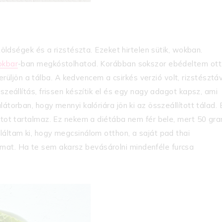
zöldségek és a rizstészta. Ezeket hirtelen sütik, wokban.
okbar
-ban megkóstolhatod. Korábban sokszor ebédeltem ott
ljön a tálba. A kedvencem a csirkés verzió volt, rizstésztá
szeállítás, frissen készítik el és egy nagy adagot kapsz, ami
átorban, hogy mennyi kalóriára jön ki az összeállított tálad. 
rátot tartalmaz. Ez nekem a diétába nem fér bele, mert 50 g
láltam ki, hogy megcsinálom otthon, a saját pad thai
at. Ha te sem akarsz bevásárolni mindenféle furcsa