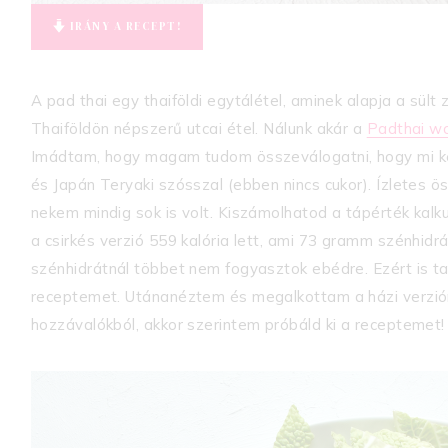
IRÁNY A RECEPT!
A pad thai egy thaiföldi egytálétel, aminek alapja a sült 
Thaiföldön népszerű utcai étel. Nálunk akár a
Padthai w
Imádtam, hogy magam tudom összeválogatni, hogy mi kerü
és Japán Teryaki szósszal (ebben nincs cukor). Ízletes ös
nekem mindig sok is volt. Kiszámolhatod a tápérték kalkul
a csirkés verzió 559 kalória lett, ami 73 gramm szénhid
szénhidrátnál többet nem fogyasztok ebédre. Ezért is ta
receptemet. Utánanéztem és megalkottam a házi verzióm
hozzávalókból, akkor szerintem próbáld ki a receptemet!