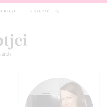
HÍRLEVÉL
A SZERZŐ
tjei
váltás