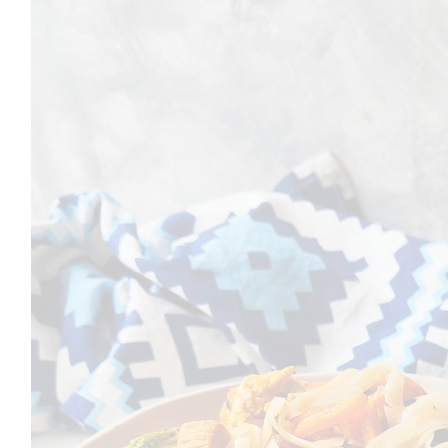
RECEPTEK
EGÉSZSÉGES TÁPLÁLKOZÁSRÓL SZÓLÓ
CIKKEK
DIÉTÁS ÉTREND
FOGYÓKÚRA
KIKAPCSOLÓDÁS
TESTMOZGÁS
ÖNISMERET
BLOGGER ÉLET
TikTok
Instagram
Facebook
Pinterest