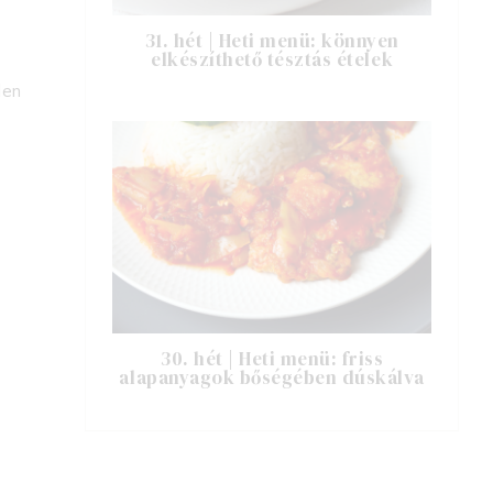
31. hét | Heti menü: könnyen
elkészíthető tésztás ételek
len
30. hét | Heti menü: friss
alapanyagok bőségében dúskálva