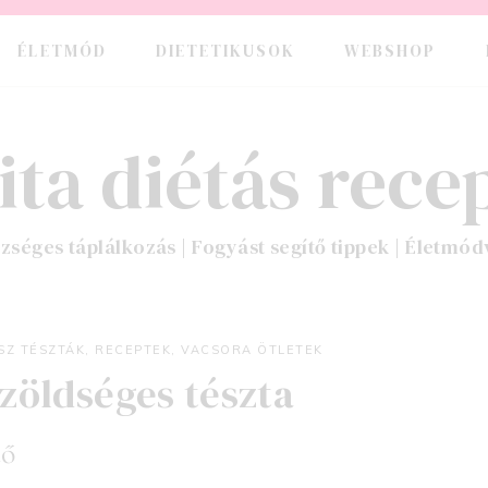
ÉLETMÓD
DIETETIKUSOK
WEBSHOP
ita diétás recep
zséges táplálkozás | Fogyást segítő tippek | Életmód
SZ TÉSZTÁK
,
RECEPTEK
,
VACSORA ÖTLETEK
-zöldséges tészta
tő