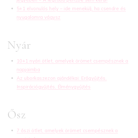
5+1 elvonulós hely – ide menekülj, ha csendre és
nyugalomra vágysz
Nyár
10+1 nyári ötlet, amelyek örömet csempésznek a
napjaimba
Az uborkaszezon ajándékai: Erőgyűjtés,
Inspirációgyűjtés, Élménygyűjtés
Ősz
7 őszi ötlet, amelyek örömet csempésznek a