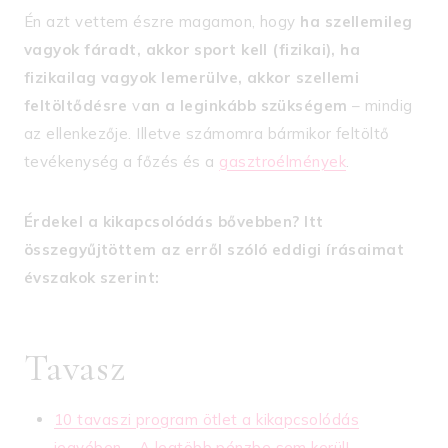
Én azt vettem észre magamon, hogy
ha szellemileg
vagyok fáradt, akkor sport kell (fizikai), ha
fizikailag vagyok lemerülve, akkor szellemi
feltöltődésre
v
an a leginkább szükségem
– mindig
az ellenkezője. Illetve számomra bármikor feltöltő
tevékenység a főzés és a
gasztroélmények
.
Érdekel a kikapcsolódás bővebben? Itt
összegyűjtöttem az erről szóló eddigi írásaimat
évszakok szerint:
Tavasz
10 tavaszi program ötlet a kikapcsolódás
jegyében – A legtöbb pénzbe sem kerül!