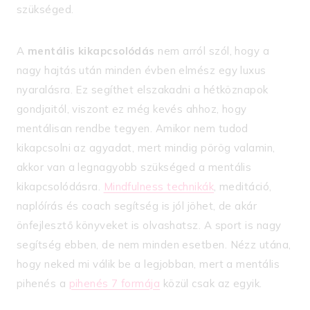
szükséged.
A
mentális kikapcsolódás
nem arról szól, hogy a
nagy hajtás után minden évben elmész egy luxus
nyaralásra. Ez segíthet elszakadni a hétköznapok
gondjaitól, viszont ez még kevés ahhoz, hogy
mentálisan rendbe tegyen. Amikor nem tudod
kikapcsolni az agyadat, mert mindig pörög valamin,
akkor van a legnagyobb szükséged a mentális
kikapcsolódásra.
Mindfulness technikák
, meditáció,
naplóírás és coach segítség is jól jöhet, de akár
önfejlesztő könyveket is olvashatsz. A sport is nagy
segítség ebben, de nem minden esetben. Nézz utána,
hogy neked mi válik be a legjobban, mert a mentális
pihenés a
pihenés 7 formája
közül csak az egyik.