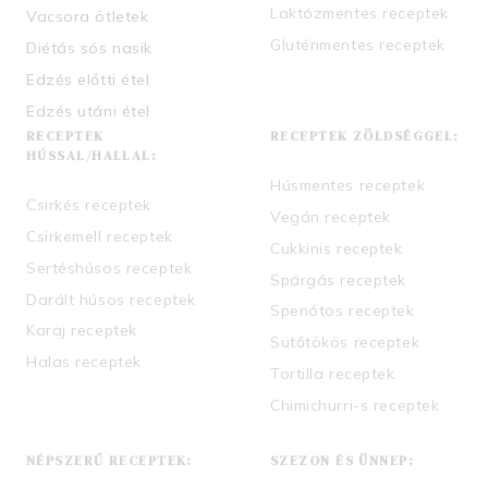
Laktózmentes receptek
Vacsora ötletek
Gluténmentes receptek
Diétás sós nasik
Edzés előtti étel
Edzés utáni étel
RECEPTEK
RECEPTEK ZÖLDSÉGGEL:
HÚSSAL/HALLAL:
Húsmentes receptek
Csirkés receptek
Vegán receptek
Csirkemell receptek
Cukkinis receptek
Sertéshúsos receptek
Spárgás receptek
Darált húsos receptek
Spenótos receptek
Karaj receptek
Sütőtökös receptek
Halas receptek
Tortilla receptek
Chimichurri-s receptek
NÉPSZERŰ RECEPTEK:
SZEZON ÉS ÜNNEP: