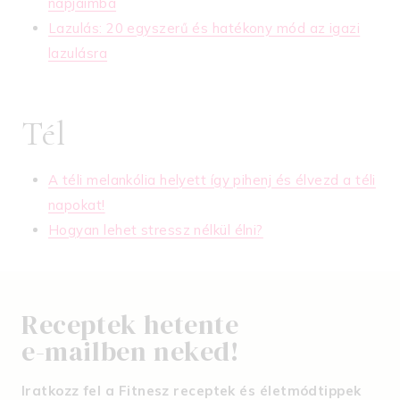
napjaimba
Lazulás: 20 egyszerű és hatékony mód az igazi
lazulásra
Tél
A téli melankólia helyett így pihenj és élvezd a téli
napokat!
Hogyan lehet stressz nélkül élni?
Receptek hetente
e-mailben neked!
Iratkozz fel a Fitnesz receptek és életmódtippek