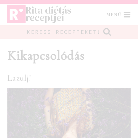
Skip
Rita diétás
to
receptjei
MENÜ
content
KERESS RECEPTEKET!
Kikapcsolódás
Lazulj!