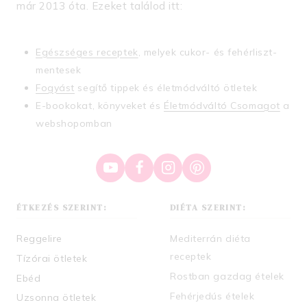
már 2013 óta. Ezeket találod itt:
Egészséges receptek
, melyek cukor- és fehérliszt-
mentesek
Fogyást
segítő tippek és életmódváltó ötletek
E-bookokat, könyveket és
Életmódváltó Csomagot
a
webshopomban
ÉTKEZÉS SZERINT:
DIÉTA SZERINT:
Reggelire
Mediterrán diéta
receptek
Tízórai ötletek
Rostban gazdag ételek
Ebéd
Fehérjedús ételek
Uzsonna ötletek