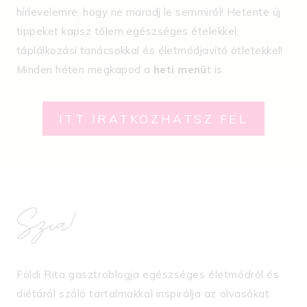
hírlevelemre, hogy ne maradj le semmiről! Hetente új
tippeket kapsz tőlem egészséges ételekkel,
táplálkozási tanácsokkal és életmódjavító ötletekkel!
Minden héten megkapod a
heti menü
t is.
ITT IRATKOZHATSZ FEL
Szia!
Földi Rita gasztroblogja egészséges életmódról és
diétáról szóló tartalmakkal inspirálja az olvasókat