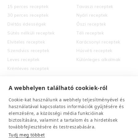
15 perces receptek
Tavaszi receptek
30 perces receptek
Nyári receptek
Diétás édességek
Őszi receptek
Sütés nélküli receptek
Téli receptek
Elviteles receptek
Karácsonyi receptek
Szendvics receptek
Húsvéti receptek
Leves receptek
Különleges alkalmak
Krémleves receptek
Tészta receptek
Lasagne receptek
A webhelyen található cookiek-ról
Saláta receptek
Cookie-kat használunk a webhely teljesítményével és
Ital receptek
használatával kapcsolatos információk gyűjtésére és
Magyaros ételek
elemzésére, a közösségi média funkcióinak
biztosítására, valamint a tartalom és a hirdetések
gyűjteménye
továbbfejlesztésére és testreszabására.
Tudj meg többet