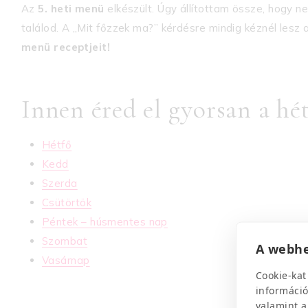
Az
5. heti menü
elkészült. Úgy állítottam össze, hogy n
találod. A „Mit főzzek ma?” kérdésre mindig kéznél lesz 
menü receptjeit!
Innen éred el gyorsan a hét
Hétfő
Kedd
Szerda
Csütörtök
Péntek – húsmentes nap
Szombat
A webhe
Vasárnap
Cookie-kat
információ
valamint a