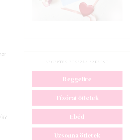
kor
RECEPTEK ÉTKEZÉS SZERINT
Reggelire
Tízórai ötletek
Ebéd
 így
Uzsonna ötletek