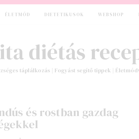
ÉLETMÓD
DIETETIKUSOK
WEBSHOP
ita diétás recep
zséges táplálkozás | Fogyást segítő tippek | Életmód
indús és rostban gazdag
ségekkel