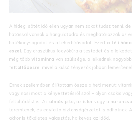
A hideg, sötét idő ellen ugyan nem sokat tudsz tenni, d
hatással vannak a hangulatodra és meghatározzák az en
hatékonyságodat és a teherbírásodat. Ezért
a téli hón
eszel.
Egy drasztikus fogyókúra a testedet és a lelkedet
még több
vitaminra
van szüksége, a lelkednek nagyob
feltöltődésre
, mivel a külső tényezők jobban lemerítene
Ennek szellemében állítottam össze a heti menüt: vitam
vagy nasi most a kényeztetésről szól – olyan csokis vag
feltöltődést is. Az
almás pite,
az
isler
vagy a
narancso
teremtenek, és egyfajta biztonságérzetet is adhatnak. 
akkor is tökéletes választás, ha kevés az időd.