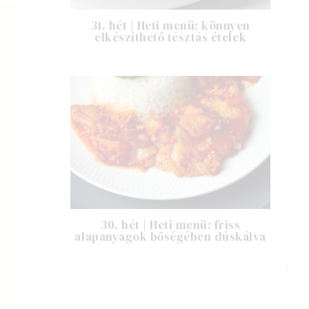
31. hét | Heti menü: könnyen
elkészíthető tésztás ételek
30. hét | Heti menü: friss
alapanyagok bőségében dúskálva