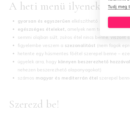
A heti menü ilyeneket tart
Tudj meg 
gyorsan és egyszerűen
elkészíthető recepteket
egészséges ételeket,
amelyek nem tartalmaznak feh
semmi olajban sült, zsíros étel nincs benne, viszon
figyelembe veszem a
szezonalitást
(nem fogok epre
hetente egy húsmentes főétel szerepel benne – eze
ügyelek arra, hogy
könnyen beszerezhető hozzáva
nehezen beszerezhető alapanyagokat)
számos
magyar és mediterrán étel
szerepel benn
Szerezd be!