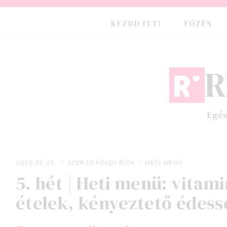
Skip
to
KEZDD ITT!
FŐZÉS
content
R
Egés
2026.01.25.
SZERZŐ:
FÖLDI RITA
HETI MENÜ
5. hét | Heti menü: vitam
ételek, kényeztető édes
Földi Rita