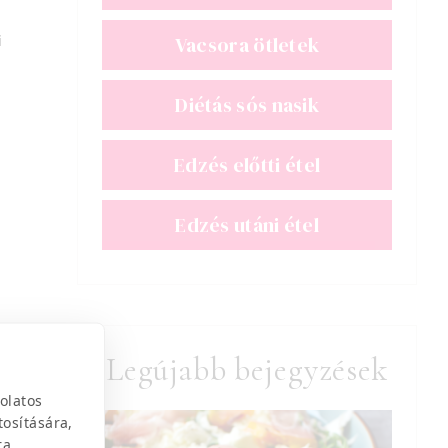
i
Vacsora ötletek
Diétás sós nasik
Edzés előtti étel
Edzés utáni étel
Legújabb bejegyzések
olatos
tosítására,
ra.