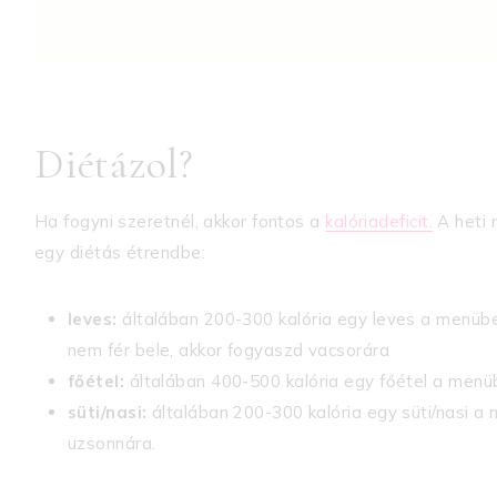
Diétázol?
Ha fogyni szeretnél, akkor fontos a
kalóriadeficit.
A heti 
egy diétás étrendbe:
leves:
általában 200-300 kalória egy leves a menüben
nem fér bele, akkor fogyaszd vacsorára
főétel:
általában 400-500 kalória egy főétel a menü
süti/nasi:
általában 200-300 kalória egy süti/nasi a
uzsonnára.