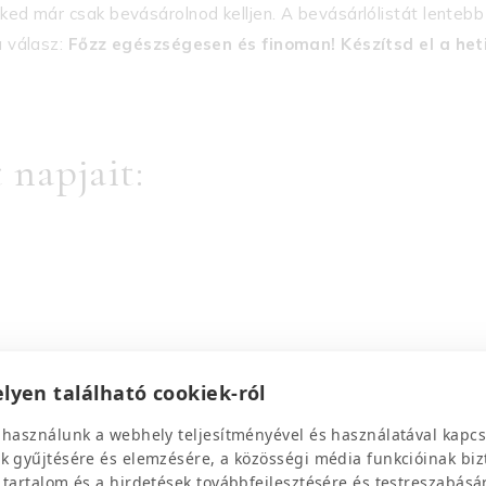
eked már csak bevásárolnod kelljen. A bevásárlólistát lentebb
a válasz:
Főzz egészségesen és finoman!
Készítsd el a het
 napjait:
lyen található cookiek-ról
 használunk a webhely teljesítményével és használatával kapcs
k gyűjtésére és elemzésére, a közösségi média funkcióinak biz
 tartalom és a hirdetések továbbfejlesztésére és testreszabásá