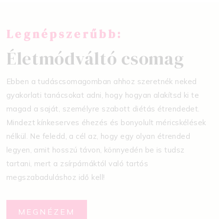
Legnépszerűbb:
Életmódváltó csomag
Ebben a tudáscsomagomban ahhoz szeretnék neked
gyakorlati tanácsokat adni, hogy hogyan alakítsd ki te
magad a saját, személyre szabott diétás étrendedet.
Mindezt kínkeserves éhezés és bonyolult méricskélések
nélkül. Ne feledd, a cél az, hogy egy olyan étrended
legyen, amit hosszú távon, könnyedén be is tudsz
tartani, mert a zsírpárnáktól való tartós
megszabaduláshoz idő kell!
MEGNÉZEM