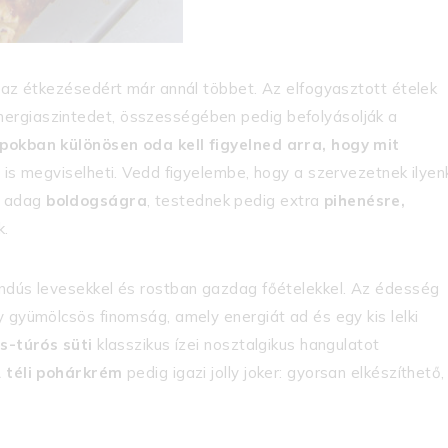
e az étkezésedért már annál többet. Az elfogyasztott ételek
ergiaszintedet, összességében pedig befolyásolják a
apokban különösen oda kell figyelned arra, hogy mit
 is megviselheti. Vedd figyelembe, hogy a szervezetnek ilyen
b adag
boldogságra
, testednek pedig extra
pihenésre,
k.
indús levesekkel és rostban gazdag főételekkel. Az édesség
y gyümölcsös finomság, amely energiát ad és egy kis lelki
s-túrós süti
klasszikus ízei nosztalgikus hangulatot
A
téli pohárkrém
pedig igazi jolly joker: gyorsan elkészíthető,