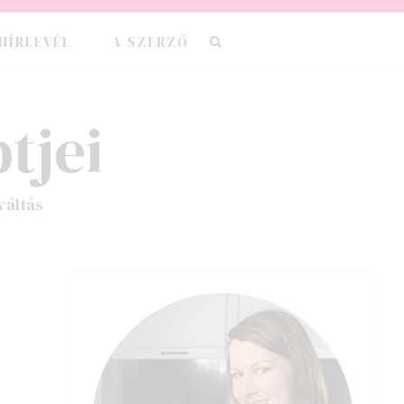
HÍRLEVÉL
A SZERZŐ
tjei
váltás