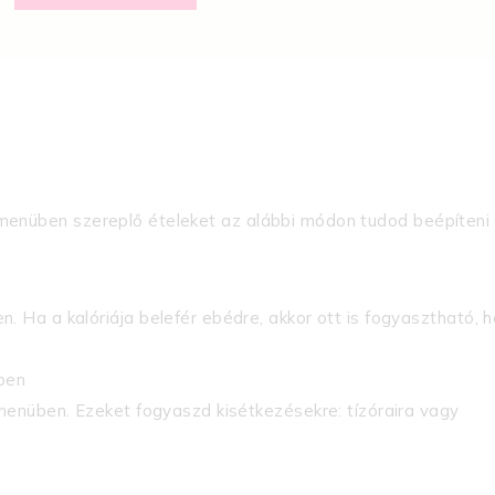
menüben szereplő ételeket az alábbi módon tudod beépíteni
. Ha a kalóriája belefér ebédre, akkor ott is fogyasztható, h
ben
 menüben. Ezeket fogyaszd kisétkezésekre: tízóraira vagy