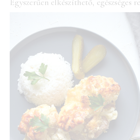
Egyszerűen elkészíthető, egészséges r
RECEPTEK
EGÉSZSÉGES TÁPLÁLKOZÁSRÓL SZÓLÓ
CIKKEK
DIÉTÁS ÉTREND
FOGYÓKÚRA
KIKAPCSOLÓDÁS
TESTMOZGÁS
ÖNISMERET
BLOGGER ÉLET
TikTok
Instagram
Facebook
Pinterest