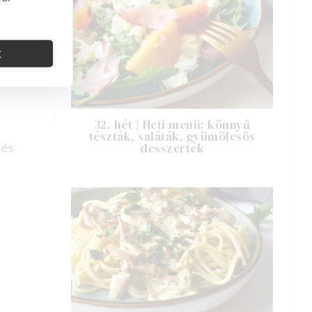
K
32. hét | Heti menü: könnyű
tészták, saláták, gyümölcsös
desszertek
 és