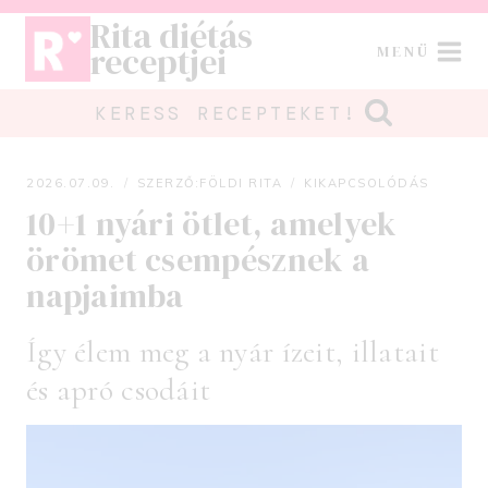
Skip
Rita diétás
to
receptjei
MENÜ
content
KERESS RECEPTEKET!
2026.07.09.
SZERZŐ:
FÖLDI RITA
KIKAPCSOLÓDÁS
10+1 nyári ötlet, amelyek
örömet csempésznek a
napjaimba
Így élem meg a nyár ízeit, illatait
és apró csodáit