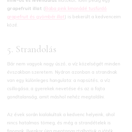
lime-os és levendulás
illatokat. Idén pedig egy
grapefruit illat
(
Baba pink limonádé tusfürdő
grapefruit és gyömbér illat
) is bekerült a kedvenceim
közé.
5. Strandolás
Bár nem vagyok nagy úszó, a víz közelségét minden
évszakban szeretem. Nyáron azonban a strandnak
van egy különleges hangulata: a napsütés, a víz
csillogása, a gyerekek nevetése és az a fajta
gondtalanság, amit máshol nehéz megtalálni.
Az évek során kialakultak a kedvenc helyeink, ahol
nincs hatalmas tömeg, és még a strandételek is
finomak. Ilyenkor újra megtapasztalhatjuk a játék