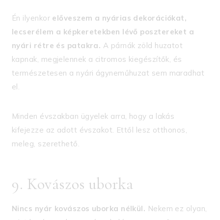
Én ilyenkor
előveszem a nyárias dekorációkat,
lecserélem a képkeretekben lévő posztereket a
nyári rétre és patakra.
A párnák zöld huzatot
kapnak, megjelennek a citromos kiegészítők, és
természetesen a nyári ágyneműhuzat sem maradhat
el.
Minden évszakban ügyelek arra, hogy a lakás
kifejezze az adott évszakot. Ettől lesz otthonos,
meleg, szerethető.
9. Kovászos uborka
Nincs nyár kovászos uborka nélkül.
Nekem ez olyan,