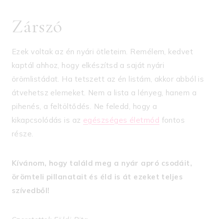
Zárszó
Ezek voltak az én nyári ötleteim. Remélem, kedvet
kaptál ahhoz, hogy elkészítsd a saját nyári
örömlistádat. Ha tetszett az én listám, akkor abból is
átvehetsz elemeket. Nem a lista a lényeg, hanem a
pihenés, a feltöltődés. Ne feledd, hogy a
kikapcsolódás is az
egészséges életmód
fontos
része.
Kívánom, hogy találd meg a nyár apró csodáit,
örömteli pillanatait és éld is át ezeket teljes
szívedből!