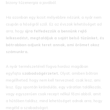
bizony tűzenergia a javából.
Ha azonban egy kicsit mélyebbre nézünk, a nyár nem
csupán a hőségről szól. Ez az évszak lehetőséget ad
arra, hogy
újra felfedezzük a bennünk rejlő
lelkesedést, megtaláljuk a saját belső tüzünket, és
bátrabban adjunk teret annak, ami örömet okoz
számunkra.
A nyár természeténél fogva hordoz magában
egyfajta
szabadságérzetet.
Olyat, amiben bátran
megélheted, hogy nem kell tervezned, csak lesz, ami
lesz. Egy spontán kirándulás, egy váratlan találkozás,
vagy egyszerűen csak recept nélkül főzni abból, amit
a hűtőben találsz, mind lehetőséget adnak arra, hogy
megéld a szabadságot.