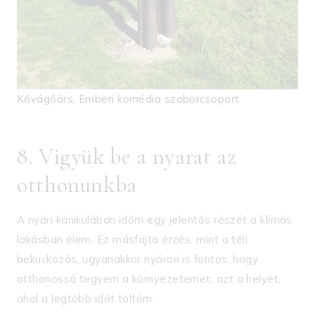
Kővágóörs, Emberi komédia szoborcsoport
8. Vigyük be a nyarat az
otthonunkba
A nyári kánikulában időm egy jelentős részét a klímás
lakásban élem. Ez másfajta érzés, mint a téli
bekuckózás, ugyanakkor nyáron is fontos, hogy
otthonossá tegyem a környezetemet, azt a helyet,
ahol a legtöbb időt töltöm.