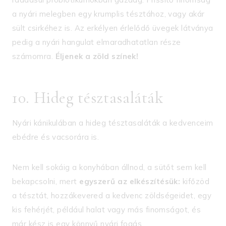
a nyári melegben egy krumplis tésztához, vagy akár
sült csirkéhez is. Az erkélyen érlelődő üvegek látványa
pedig a nyári hangulat elmaradhatatlan része
számomra.
Éljenek a zöld színek!
10. Hideg tésztasaláták
Nyári kánikulában a hideg tésztasaláták a kedvenceim
ebédre és vacsorára is.
Nem kell sokáig a konyhában állnod, a sütőt sem kell
bekapcsolni, mert
egyszerű az elkészítésük:
kifőzöd
a tésztát, hozzákevered a kedvenc zöldségeidet, egy
kis fehérjét, például halat vagy más finomságot, és
már kész is egy könnyű nyári fogás.