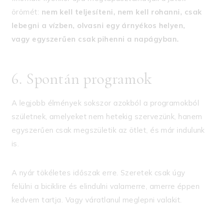
örömét:
nem kell teljesíteni, nem kell rohanni, csak
lebegni a vízben, olvasni egy árnyékos helyen,
vagy egyszerűen csak pihenni a napágyban.
6. Spontán programok
A legjobb élmények sokszor azokból a programokból
születnek, amelyeket nem hetekig szervezünk, hanem
egyszerűen csak megszületik az ötlet, és már indulunk
is.
A nyár tökéletes időszak erre. Szeretek csak úgy
felülni a biciklire és elindulni valamerre, amerre éppen
kedvem tartja. Vagy váratlanul meglepni valakit.