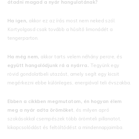
átadni magad a nyár hangulatának?
Ha igen,
akkor ez az írás most nem neked szól.
Kortyolgasd csak tovább a hűsítő limonádét a
tengerparton.
Ha még nem,
akkor tarts velem néhány percre, és
együtt hangolódjunk rá a nyárra.
Tegyünk egy
rövid gondolatbeli utazást, amely segít egy kicsit
megérkezni ebbe különleges, energiával teli évszakba.
Ebben a cikkben megmutatom, én hogyan élem
meg a nyár adta örömöket
, és milyen apró
szokásokkal csempészek több örömteli pillanatot,
kikapcsolódást és feltöltődést a mindennapjaimba.