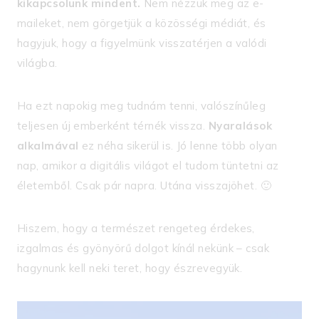
kikapcsolunk mindent.
Nem nézzük meg az e-
maileket, nem görgetjük a közösségi médiát, és
hagyjuk, hogy a figyelmünk visszatérjen a valódi
világba.
Ha ezt napokig meg tudnám tenni, valószínűleg
teljesen új emberként térnék vissza.
Nyaralások
alkalmával
ez néha sikerül is. Jó lenne több olyan
nap, amikor a digitális világot el tudom tüntetni az
életemből. Csak pár napra. Utána visszajöhet. 🙂
Hiszem, hogy a természet rengeteg érdekes,
izgalmas és gyönyörű dolgot kínál nekünk – csak
hagynunk kell neki teret, hogy észrevegyük.