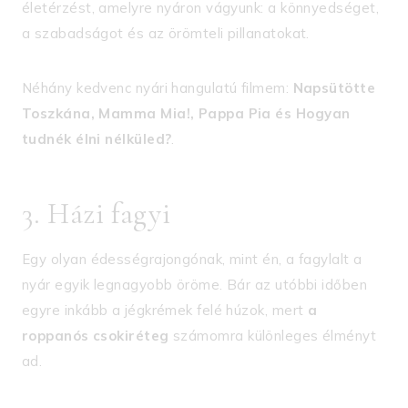
életérzést, amelyre nyáron vágyunk: a könnyedséget,
a szabadságot és az örömteli pillanatokat.
Néhány kedvenc nyári hangulatú filmem:
Napsütötte
Toszkána, Mamma Mia!, Pappa Pia és Hogyan
tudnék élni nélküled?
.
3. Házi fagyi
Egy olyan édességrajongónak, mint én, a fagylalt a
nyár egyik legnagyobb öröme. Bár az utóbbi időben
egyre inkább a jégkrémek felé húzok, mert
a
roppanós csokiréteg
számomra különleges élményt
ad.