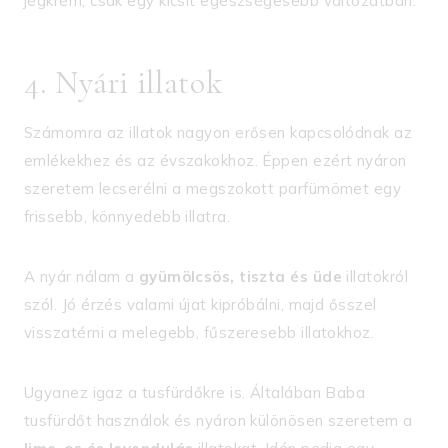
jégkrém, csak egy kicsit egészségesebb változatban.
4. Nyári illatok
Számomra az illatok nagyon erősen kapcsolódnak az
emlékekhez és az évszakokhoz. Éppen ezért nyáron
szeretem lecserélni a megszokott parfümömet egy
frissebb, könnyedebb illatra.
A nyár nálam a
gyümölcsös, tiszta és üde
illatokról
szól. Jó érzés valami újat kipróbálni, majd ősszel
visszatérni a melegebb, fűszeresebb illatokhoz.
Ugyanez igaz a tusfürdőkre is. Általában Baba
tusfürdőt használok és nyáron különösen szeretem a