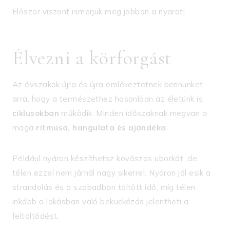
Először viszont ismerjük meg jobban a nyarat!
Élvezni a körforgást
Az évszakok újra és újra emlékeztetnek bennünket
arra, hogy a természethez hasonlóan az életünk is
ciklusokban
működik. Minden időszaknak megvan a
maga
ritmusa, hangulata és ajándéka
.
Például nyáron készíthetsz kovászos uborkát, de
télen ezzel nem járnál nagy sikerrel. Nyáron jól esik a
strandolás és a szabadban töltött idő, míg télen
inkább a lakásban való bekuckózás jelentheti a
feltöltődést.