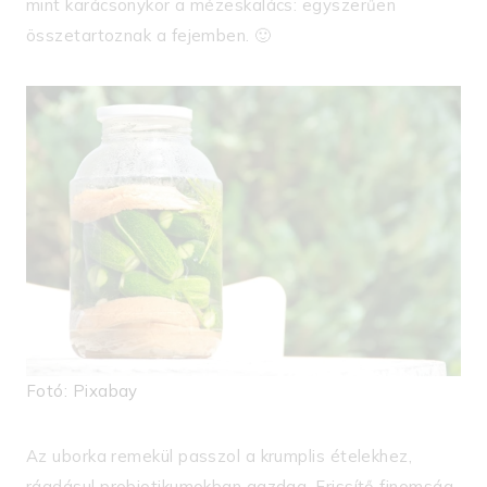
mint karácsonykor a mézeskalács: egyszerűen
összetartoznak a fejemben. 🙂
Fotó: Pixabay
Az uborka remekül passzol a krumplis ételekhez,
ráadásul probiotikumokban gazdag. Frissítő finomság