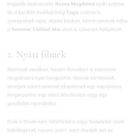
legújabb kedvenceim
Rúzsa Magdolna
nyári számai,
de a korábbi évekből még
Tyga
számai is
szerepelnek rajta. Munka közben, háttérzenének néha
a
Summer Chillout Mix
-eket is szívesen hallgatom.
2. Nyári filmek
Nemcsak zenében, hanem filmekben is szeretem
megidézni a nyár hangulatát. Vannak történetek,
amelyek szinte azonnal elrepítenek egy napsütötte
tengerpartra, egy olasz kisvárosba vagy egy
gondtalan nyaralásba.
Ezek a filmek nem feltétlenül a nagy fordulatok miatt
különlegesek, hanem azért, mert átadják azt az