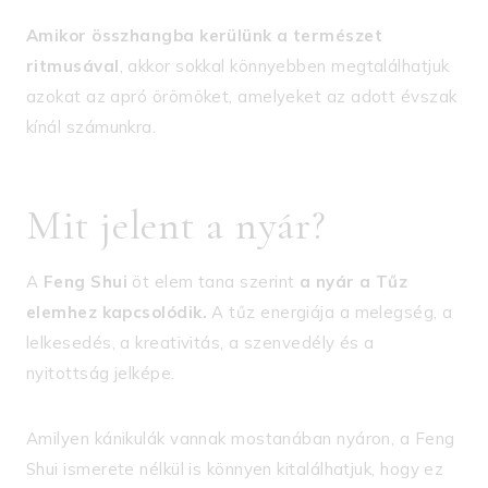
Amikor összhangba kerülünk a természet
ritmusával
, akkor sokkal könnyebben megtalálhatjuk
azokat az apró örömöket, amelyeket az adott évszak
kínál számunkra.
Mit jelent a nyár?
A
Feng Shui
öt elem tana szerint
a nyár a Tűz
elemhez kapcsolódik.
A tűz energiája a melegség, a
lelkesedés, a kreativitás, a szenvedély és a
nyitottság jelképe.
Amilyen kánikulák vannak mostanában nyáron, a Feng
Shui ismerete nélkül is könnyen kitalálhatjuk, hogy ez