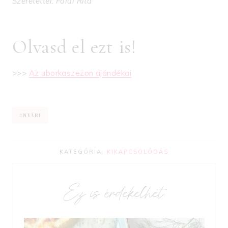
Szeretettel: Földi Rita
Olvasd el ezt is!
>>>
Az uborkaszezon ajándékai
Post
#
NYÁRI
Tags:
KATEGÓRIA:
KIKAPCSOLÓDÁS
Ez is érdekelhet: