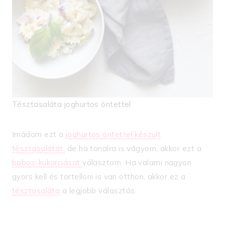
Tésztasaláta joghurtos öntettel
Imádom ezt a
joghurtos öntettel készült
tésztasalátát,
de ha tonalra is vágyom, akkor ezt a
babos-kukorciásat
választom. Ha valami nagyon
gyors kell és tortelloni is van otthon, akkor ez a
tésztasaláta
a legjobb választás.