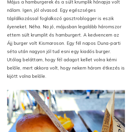
Május a hamburgerek és a sült krumplik hónapja volt
nálam. Igen, jól olvasod. Egy egészséges
táplálkozással foglalkozó gasztroblogger is eszik
ilyeneket. Néha. Na jó, májusban legalább háromszor
ettem sült krumplit és hamburgert. A kedvencem az
Ájj burger volt Kismaroson. Egy fél napos Duna-parti
séta után nagyon jól tud esni egy kiadós burger.
Utólag beláttam, hogy fél adagot kellet volna kérni
belőle, mert akkora volt, hogy nekem három étkezés is
kijött volna belőle.