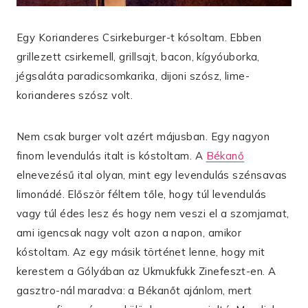
Egy Korianderes Csirkeburger-t kósoltam. Ebben
grillezett csirkemell, grillsajt, bacon, kígyóuborka,
jégsaláta paradicsomkarika, dijoni szósz, lime-
korianderes szósz volt.
Nem csak burger volt azért májusban. Egy nagyon
finom levendulás italt is kóstoltam. A
Békanő
elnevezésű ital olyan, mint egy levendulás szénsavas
limonádé. Először féltem tőle, hogy túl levendulás
vagy túl édes lesz és hogy nem veszi el a szomjamat,
ami igencsak nagy volt azon a napon, amikor
kóstoltam. Az egy másik történet lenne, hogy mit
kerestem a Gólyában az Ukmukfukk Zinefeszt-en. A
gasztro-nál maradva: a Békanőt ajánlom, mert