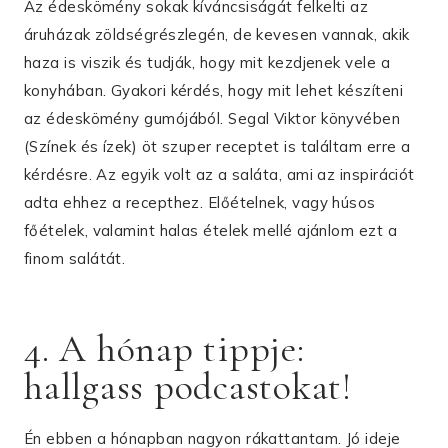
Az édeskömény sokak kíváncsiságát felkelti az
áruházak zöldségrészlegén, de kevesen vannak, akik
haza is viszik és tudják, hogy mit kezdjenek vele a
konyhában. Gyakori kérdés, hogy mit lehet készíteni
az édeskömény gumójából. Segal Viktor könyvében
(Színek és ízek) öt szuper receptet is találtam erre a
kérdésre. Az egyik volt az a saláta, ami az inspirációt
adta ehhez a recepthez. Előételnek, vagy húsos
főételek, valamint halas ételek mellé ajánlom ezt a
finom salátát.
4. A hónap tippje:
hallgass podcastokat!
Én ebben a hónapban nagyon rákattantam. Jó ideje