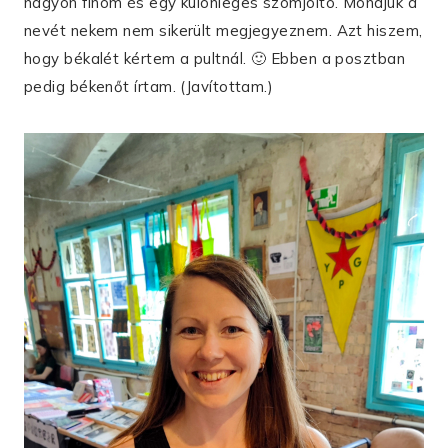
nagyon finom és egy különleges szomjoltó. Mondjuk a
nevét nekem nem sikerült megjegyeznem. Azt hiszem,
hogy békalét kértem a pultnál. 🙂 Ebben a posztban
pedig békenőt írtam. (Javítottam.)