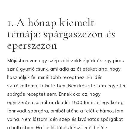
1. A hónap kiemelt
témája: spárgaszezon és
eperszezon
Májusban van egy szép zöld zöldségünk és egy piros
színű gyümölcsünk, ami adja az ötleteket arra, hogy
használjuk fel minél több recepthez. Én idén
sztrájkoltam e tekintetben. Nem készítettem egyetlen
spárgás receptet sem. Ennek oka az, hogy
egyszerűen sajnáltam kiadni 1500 forintot egy köteg
fonnyadt spárgára, amiből utána a felét elhámoztam
volna. Nem láttam idén szép és kívánatos spárgákat
a boltokban. Ha Te láttál és készítenél belőle