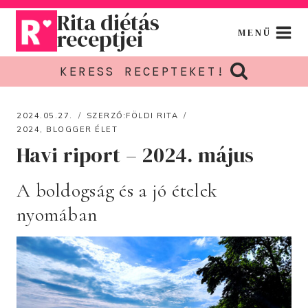
Skip
Rita diétás
to
receptjei
MENÜ
content
KERESS RECEPTEKET!
2024.05.27.
SZERZŐ:
FÖLDI RITA
2024
,
BLOGGER ÉLET
Havi riport – 2024. május
A boldogság és a jó ételek
nyomában