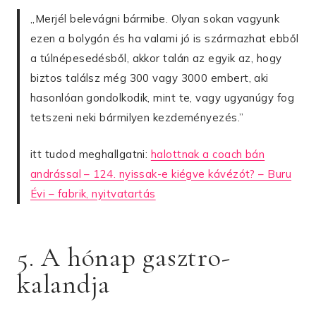
,,Merjél belevágni bármibe. Olyan sokan vagyunk
ezen a bolygón és ha valami jó is származhat ebből
a túlnépesedésből, akkor talán az egyik az, hogy
biztos találsz még 300 vagy 3000 embert, aki
hasonlóan gondolkodik, mint te, vagy ugyanúgy fog
tetszeni neki bármilyen kezdeményezés.”
itt tudod meghallgatni:
halottnak a coach bán
andrással – 124. nyissak-e kiégve kávézót? – Buru
Évi – fabrik, nyitvatartás
5. A hónap gasztro-
kalandja