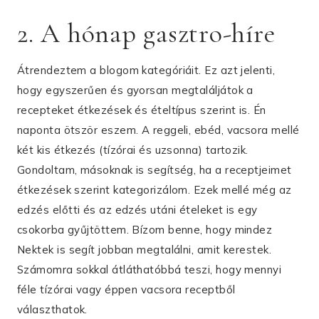
2. A hónap gasztro-híre
Átrendeztem a blogom kategóriáit. Ez azt jelenti,
hogy egyszerűen és gyorsan megtaláljátok a
recepteket étkezések és ételtípus szerint is. Én
naponta ötször eszem. A reggeli, ebéd, vacsora mellé
két kis étkezés (tízórai és uzsonna) tartozik.
Gondoltam, másoknak is segítség, ha a receptjeimet
étkezések szerint kategorizálom. Ezek mellé még az
edzés előtti és az edzés utáni ételeket is egy
csokorba gyűjtöttem. Bízom benne, hogy mindez
Nektek is segít jobban megtalálni, amit kerestek.
Számomra sokkal átláthatóbbá teszi, hogy mennyi
féle tízórai vagy éppen vacsora receptből
választhatok.