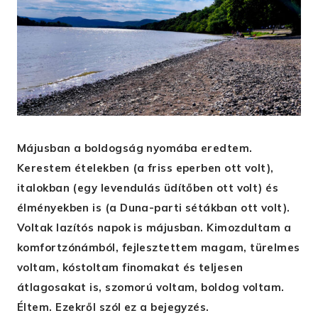
Májusban a boldogság nyomába eredtem.
Kerestem ételekben (a friss eperben ott volt),
italokban (egy levendulás üdítőben ott volt) és
élményekben is (a Duna-parti sétákban ott volt).
Voltak lazítós napok is májusban. Kimozdultam a
komfortzónámból, fejlesztettem magam, türelmes
voltam, kóstoltam finomakat és teljesen
átlagosakat is, szomorú voltam, boldog voltam.
Éltem. Ezekről szól ez a bejegyzés.