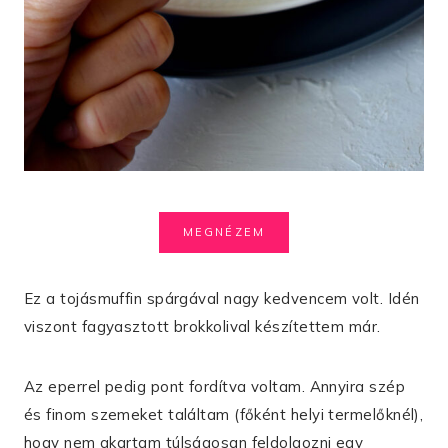
MEGNÉZEM
Ez a tojásmuffin spárgával nagy kedvencem volt. Idén
viszont fagyasztott brokkolival készítettem már.
Az eperrel pedig pont fordítva voltam. Annyira szép
és finom szemeket találtam (főként helyi termelőknél),
hogy nem akartam túlságosan feldolgozni egy