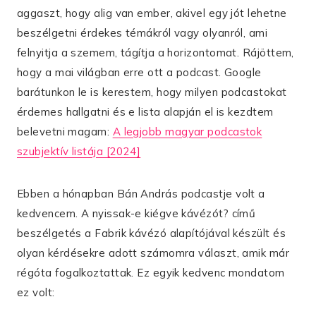
aggaszt, hogy alig van ember, akivel egy jót lehetne
beszélgetni érdekes témákról vagy olyanról, ami
felnyitja a szemem, tágítja a horizontomat. Rájöttem,
hogy a mai világban erre ott a podcast. Google
barátunkon le is kerestem, hogy milyen podcastokat
érdemes hallgatni és e lista alapján el is kezdtem
belevetni magam:
A legjobb magyar podcastok
szubjektív listája [2024]
Ebben a hónapban Bán András podcastje volt a
kedvencem. A nyissak-e kiégve kávézót? című
beszélgetés a Fabrik kávézó alapítójával készült és
olyan kérdésekre adott számomra választ, amik már
régóta fogalkoztattak. Ez egyik kedvenc mondatom
ez volt: