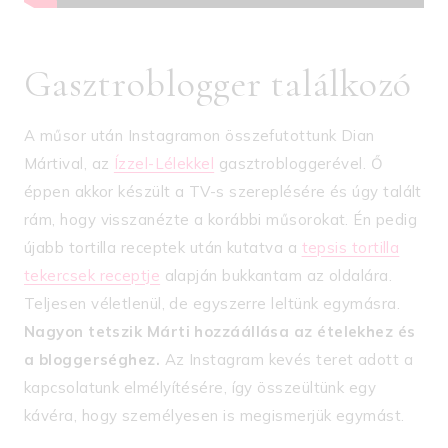
Gasztroblogger találkozó
A műsor után Instagramon összefutottunk Dian
Mártival, az
Ízzel-Lélekkel
gasztrobloggerével. Ő
éppen akkor készült a TV-s szereplésére és úgy talált
rám, hogy visszanézte a korábbi műsorokat. Én pedig
újabb tortilla receptek után kutatva a
tepsis tortilla
tekercsek receptje
alapján bukkantam az oldalára.
Teljesen véletlenül, de egyszerre leltünk egymásra.
Nagyon tetszik Márti hozzáállása az ételekhez és
a bloggerséghez.
Az Instagram kevés teret adott a
kapcsolatunk elmélyítésére, így összeültünk egy
kávéra, hogy személyesen is megismerjük egymást.