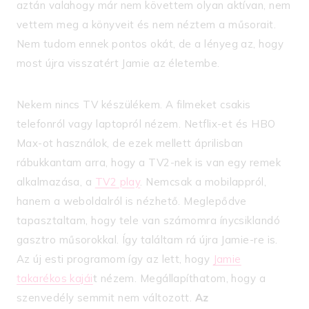
aztán valahogy már nem követtem olyan aktívan, nem
vettem meg a könyveit és nem néztem a műsorait.
Nem tudom ennek pontos okát, de a lényeg az, hogy
most újra visszatért Jamie az életembe.
Nekem nincs TV készülékem. A filmeket csakis
telefonról vagy laptopról nézem. Netflix-et és HBO
Max-ot használok, de ezek mellett áprilisban
rábukkantam arra, hogy a TV2-nek is van egy remek
alkalmazása, a
TV2 play
. Nemcsak a mobilappról,
hanem a weboldalról is nézhető. Meglepődve
tapasztaltam, hogy tele van számomra ínycsiklandó
gasztro műsorokkal. Így találtam rá újra Jamie-re is.
Az új esti programom így az lett, hogy
Jamie
takarékos kajái
t nézem. Megállapíthatom, hogy a
szenvedély semmit nem változott.
Az