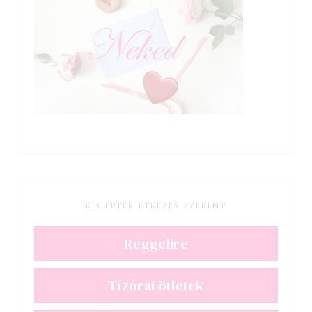
RECEPTEK ÉTKEZÉS SZERINT
Reggelire
Tízórai ötletek