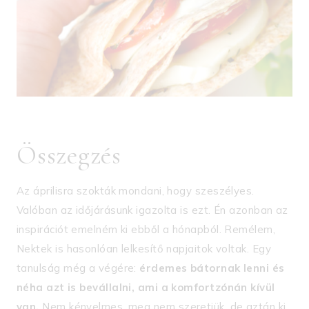
Összegzés
Az áprilisra szokták mondani, hogy szeszélyes.
Valóban az időjárásunk igazolta is ezt. Én azonban az
inspirációt emelném ki ebből a hónapból. Remélem,
Nektek is hasonlóan lelkesítő napjaitok voltak. Egy
tanulság még a végére:
érdemes bátornak lenni és
néha azt is bevállalni, ami a komfortzónán kívül
van.
Nem kényelmes, meg nem szeretjük, de aztán ki