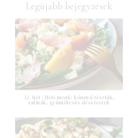
Legújabb bejegyzések
32. hét | Heti menü: könnyű tészták,
saláták, gyümölcsös desszertek