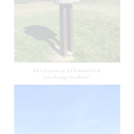
Mi a bajom az AI használattal
tartalomgyártóként?