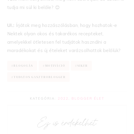
tudja mi sül ki belőle? 😊
UI.:
Írjátok meg hozzászólásban, hogy hozhatok-e
Nektek olyan okos és takarékos recepteket,
amelyekkel ötletesen fel tudjátok használni a
maradékokat és új ételeket varázsolhattok belőlük?
Post
#
BLOGOLÁS
#
MOTIVÁCIÓ
#
SIKER
Tags:
#
TUDATOS GASZTROBLOGGER
KATEGÓRIA:
2022
,
BLOGGER ÉLET
Ez is érdekelhet: