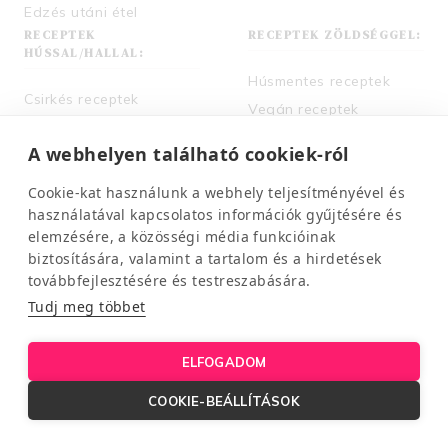
Edzés utáni étel
RECEPTEK
RECEPTEK ZÖLDSÉGGEL:
HÚSSAL/HALLAL:
Húsmentes receptek
Csirkés receptek
Vegán receptek
Csirkemell receptek
Cukkinis receptek
A webhelyen található cookiek-ról
Sertéshúsos receptek
Spárgás receptek
Darált húsos receptek
Cookie-kat használunk a webhely teljesítményével és
Spenótos receptek
Karaj receptek
használatával kapcsolatos információk gyűjtésére és
Sütőtökös receptek
elemzésére, a közösségi média funkcióinak
Halas receptek
Tortilla receptek
biztosítására, valamint a tartalom és a hirdetések
továbbfejlesztésére és testreszabására.
Chimichurri-s receptek
Tudj meg többet
NÉPSZERŰ RECEPTEK:
SZEZON ÉS ÜNNEP:
ELFOGADOM
15 perces receptek
Tavaszi receptek
COOKIE-BEÁLLÍTÁSOK
30 perces receptek
Nyári receptek
Diétás édességek
Őszi receptek