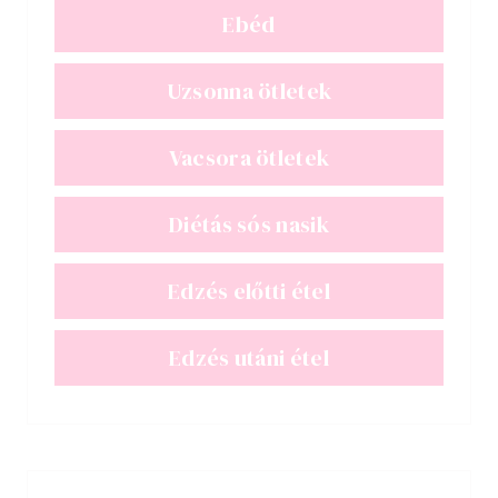
Ebéd
Uzsonna ötletek
Vacsora ötletek
Diétás sós nasik
Edzés előtti étel
Edzés utáni étel