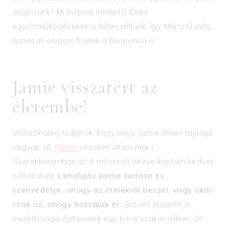
dolgozunk? Mi inspirál minket?) Ééés
együttműködéseket is lebeszéltünk, így Mártiról még
biztosan olvasni fogtok a blogomon is.
Jamie visszatért az
életembe!
Valószínűleg tudjátok, hogy nagy Jamie Oliver rajongó
vagyok. (A
Rólam
részben írtam már.)
Gyerekkoromban az ő műsorait nézve kaptam kedvet
a főzéshez.
Lenyűgöz Jamie tudása és
szenvedélye, ahogy az ételekről beszél, vagy akár
csak az, ahogy hozzájuk ér.
Erősen inspirált a
munkássága életemnek egy korai szakaszában, de