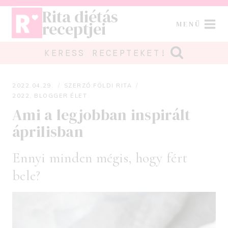
Skip
Rita diétás
to
receptjei
MENÜ
content
KERESS RECEPTEKET!
2022.04.29.
SZERZŐ:
FÖLDI RITA
2022
,
BLOGGER ÉLET
Ami a legjobban inspirált
áprilisban
Ennyi minden mégis, hogy fért
bele?