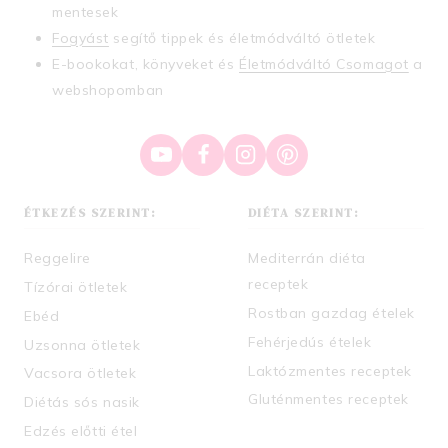
mentesek
Fogyást
segítő tippek és életmódváltó ötletek
E-bookokat, könyveket és
Életmódváltó Csomagot
a
webshopomban
ÉTKEZÉS SZERINT:
DIÉTA SZERINT:
Reggelire
Mediterrán diéta
receptek
Tízórai ötletek
Rostban gazdag ételek
Ebéd
Fehérjedús ételek
Uzsonna ötletek
Laktózmentes receptek
Vacsora ötletek
Gluténmentes receptek
Diétás sós nasik
Edzés előtti étel