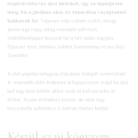
inspirációforrás újra beindult, így ne lepődjetek
meg, ha a jövőben okos és takarékos receptekkel
bukkanok fel.
Teljesen oda voltam azért, ahogy
Jamie egy nagy adag maradék sült húst
többféleképpen használ fel a hét többi napjára.
Egyszer taco, máskor saláta, harmadnap rizses hús.
Zseniális!
A chili paprika lefagyasztásának trükkjét ismertétek?
A maradék chilit érdemes lefagyasztani, majd ha újra
kell egy kicsi belőle akkor csak rá kell reszelni az
ételre. Ázsiai ételekhez kitűnő, de akár egy
mozzarella salátához is bátran mehet belőle.
Készül az új könyvem