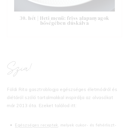
30. hét | Heti menü: friss alapanyagok
bőségében dúskálva
Szia!
Földi Rita gasztroblogja egészséges életmódról és
diétáról szóló tartalmakkal inspirálja az olvasókat
már 2013 óta. Ezeket találod itt:
Egészséges receptek
, melyek cukor- és fehérliszt-