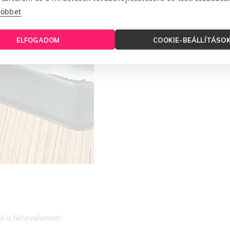
többet
ELFOGADOM
COOKIE-BEÁLLÍTÁSO
l a hírlevelemre!