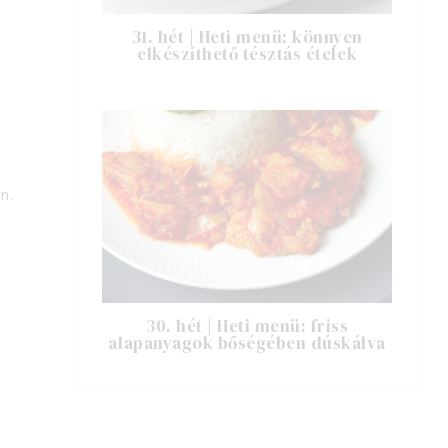
31. hét | Heti menü: könnyen
elkészíthető tésztás ételek
n.
30. hét | Heti menü: friss
alapanyagok bőségében dúskálva