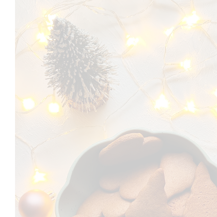
RECEPTEK
EGÉSZSÉGES TÁPLÁLKOZÁSRÓL SZÓLÓ
CIKKEK
DIÉTÁS ÉTREND
FOGYÓKÚRA
KIKAPCSOLÓDÁS
TESTMOZGÁS
ÖNISMERET
BLOGGER ÉLET
TikTok
Instagram
Facebook
Pinterest