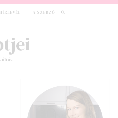
HÍRLEVÉL
A SZERZŐ
tjei
váltás