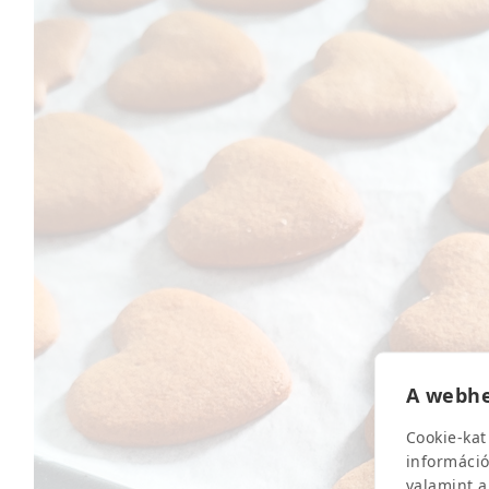
A webhe
Cookie-kat
információ
valamint a