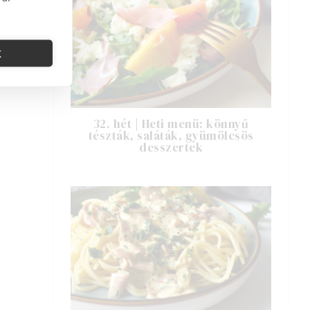
K
32. hét | Heti menü: könnyű
tészták, saláták, gyümölcsös
desszertek