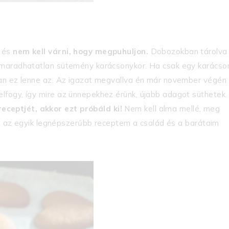
s és
nem kell várni, hogy megpuhuljon.
Dobozokban tárolva
lmaradhatatlan sütemény karácsonykor. Ha csak egy karácso
san ez lenne az. Az igazat megvallva én már november végén
fogy, így mire az ünnepekhez érünk, újabb adagot süthetek.
ceptjét, akkor ezt próbáld ki!
Nem kell alma mellé, meg
 Ez az egyik legnépszerűbb receptem a család és a barátaim