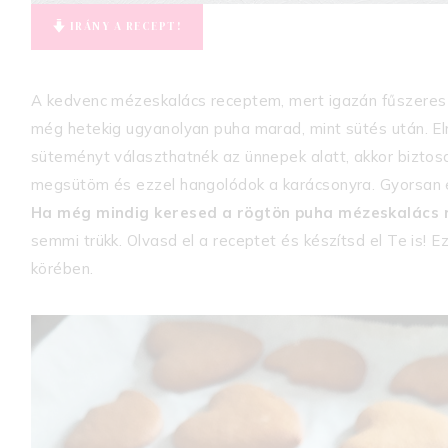
IRÁNY A RECEPT!
A kedvenc mézeskalács receptem, mert igazán fűszere
még hetekig ugyanolyan puha marad, mint sütés után. E
süteményt választhatnék az ünnepek alatt, akkor bizto
megsütöm és ezzel hangolódok a karácsonyra. Gyorsan el
Ha még mindig keresed a rögtön puha mézeskalács re
semmi trükk. Olvasd el a receptet és készítsd el Te is!
körében.