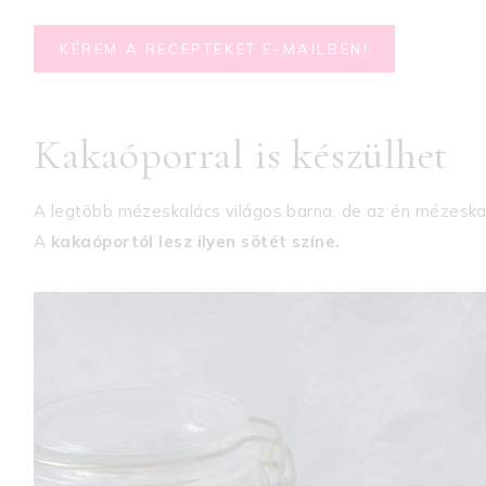
KÉREM A RECEPTEKET E-MAILBEN!
Kakaóporral is készülhet
A legtöbb mézeskalács világos barna, de az én mézeskal
A
kakaóportól lesz ilyen sötét színe.