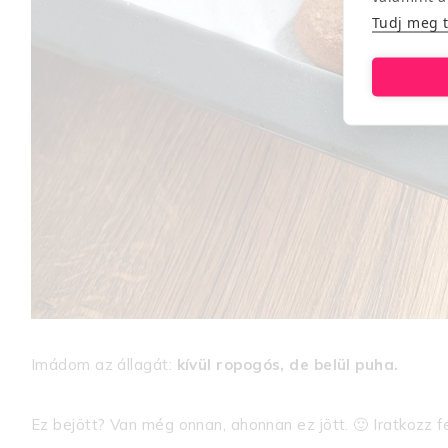
Tudj meg 
Imádom az állagát:
kívül ropogós, de belül puha.
Ez bejött? Van még onnan, ahonnan ez jött. 🙂 Iratkozz fe