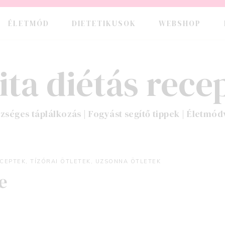
ÉLETMÓD
DIETETIKUSOK
WEBSHOP
ita diétás recep
zséges táplálkozás | Fogyást segítő tippek | Életmód
CEPTEK
,
TÍZÓRAI ÖTLETEK
,
UZSONNA ÖTLETEK
e