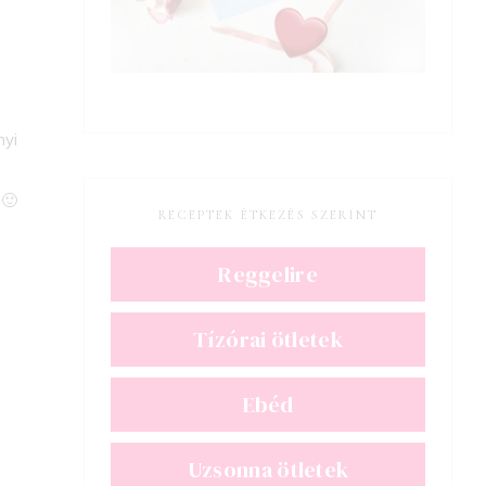
nyi
 🙂
RECEPTEK ÉTKEZÉS SZERINT
Reggelire
Tízórai ötletek
Ebéd
Uzsonna ötletek