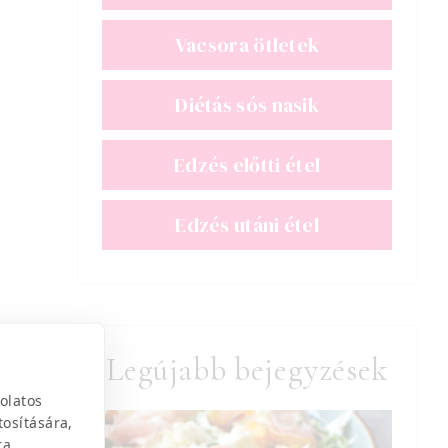
Vacsora ötletek
Diétás sós nasik
Edzés előtti étel
Edzés utáni étel
Legújabb bejegyzések
olatos
tosítására,
ra.