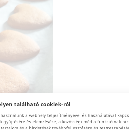
lyen található cookiek-ról
 használunk a webhely teljesítményével és használatával kapcs
k gyűjtésére és elemzésére, a közösségi média funkcióinak biz
 tartalom és a hirdetések továbbfejlesztésére és testreszabásá