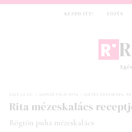
Skip
to
KEZDD ITT!
FŐZÉS
content
R
Egés
2025.12.02.
SZERZŐ:
FÖLDI RITA
DIÉTÁS ÉDESSÉGEK
,
RE
Rita mézeskalács receptj
Földi Rita
Rögtön puha mézeskalács