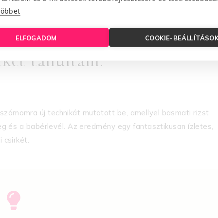
többet
ELFOGADOM
COOKIE-BEÁLLÍTÁSO
eket tanultam:
számomra új technikát mutatott be, amellyel basmati rizst
zeg és a babérlevél. Az eredmény egy fantasztikusan ízletes,
 csirkét.