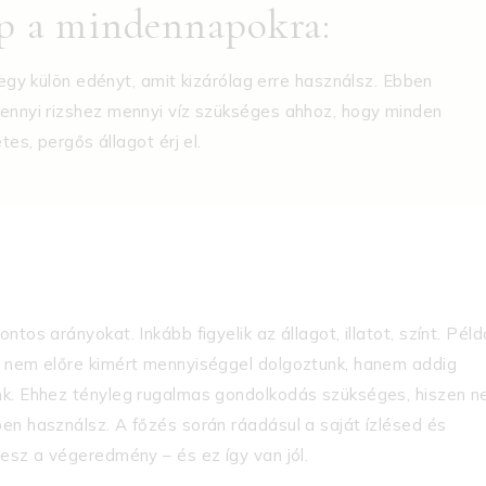
pp a mindennapokra:
gy külön edényt, amit kizárólag erre használsz. Ebben
 mennyi rizshez mennyi víz szükséges ahhoz, hogy minden
es, pergős állagot érj el.
os arányokat. Inkább figyelik az állagot, illatot, színt. Péld
– nem előre kimért mennyiséggel dolgoztunk, hanem addig
unk. Ehhez tényleg rugalmas gondolkodás szükséges, hiszen 
en használsz. A főzés során ráadásul a saját ízlésed és
lesz a végeredmény – és ez így van jól.