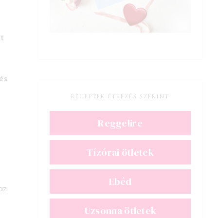
tt
a
 és
RECEPTEK ÉTKEZÉS SZERINT
Reggelire
Tízórai ötletek
Ebéd
az
Uzsonna ötletek