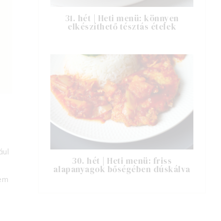
31. hét | Heti menü: könnyen
elkészíthető tésztás ételek
ául
30. hét | Heti menü: friss
alapanyagok bőségében dúskálva
nem