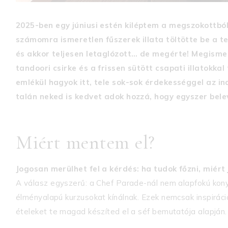
2025-ben
egy júniusi estén kiléptem a megszokottbó
számomra ismeretlen fűszerek illata töltötte be a te
és akkor teljesen letaglózott… de megérte! Megismer
tandoori csirke és a frissen sütött csapati illatokka
emlékül hagyok itt, tele sok-sok érdekességgel az in
talán neked is kedvet adok hozzá, hogy egyszer belev
Miért mentem el?
Jogosan merülhet fel a kérdés: ha tudok főzni, miér
A válasz egyszerű: a Chef Parade-nál nem alapfokú kony
élményalapú kurzusokat kínálnak. Ezek nemcsak inspiráci
ételeket te magad készíted el a séf bemutatója alapján.