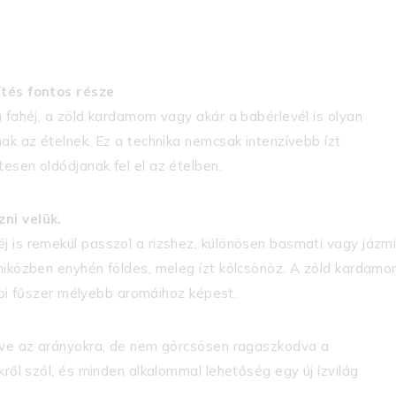
ítés fontos része
a fahéj, a zöld kardamom vagy akár a babérlevél is olyan
ak az ételnek. Ez a technika nemcsak intenzívebb ízt
esen oldódjanak fel el az ételben.
ni velük.
j is remekül passzol a rizshez, különösen basmati vagy jázm
 miközben enyhén földes, meleg ízt kölcsönöz. A zöld kardam
öbbi fűszer mélyebb aromáihoz képest.
elve az arányokra, de nem görcsösen ragaszkodva a
kről szól, és minden alkalommal lehetőség egy új ízvilág