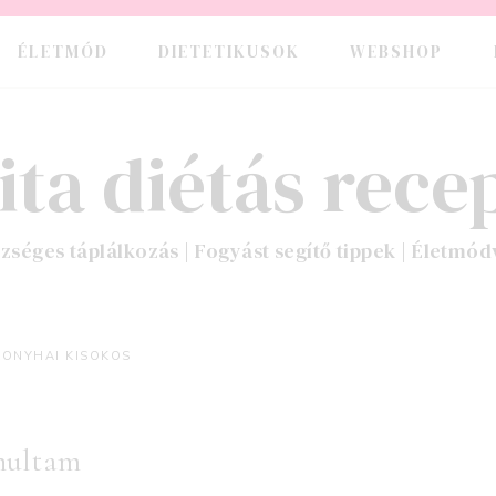
ÉLETMÓD
DIETETIKUSOK
WEBSHOP
ita diétás recep
zséges táplálkozás | Fogyást segítő tippek | Életmód
KONYHAI KISOKOS
nultam