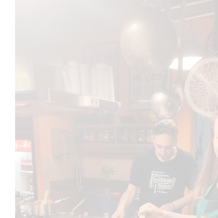
RECEPTEK
EGÉSZSÉGES TÁPLÁLKOZÁSRÓL SZÓLÓ
CIKKEK
DIÉTÁS ÉTREND
FOGYÓKÚRA
KIKAPCSOLÓDÁS
TESTMOZGÁS
ÖNISMERET
BLOGGER ÉLET
TikTok
Instagram
Facebook
Pinterest