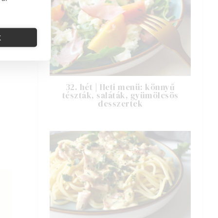
K
32. hét | Heti menü: könnyű
tészták, saláták, gyümölcsös
desszertek