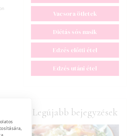
on
Vacsora ötletek
Diétás sós nasik
Edzés előtti étel
Edzés utáni étel
Legújabb bejegyzések
olatos
tosítására,
ra.