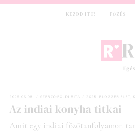
Skip
to
KEZDD ITT!
FŐZÉS
content
R
Egés
2025.06.08.
SZERZŐ:
FÖLDI RITA
2025
,
BLOGGER ÉLET
,
Az indiai konyha titkai
Földi Rita
Amit egy indiai főzőtanfolyamon ta