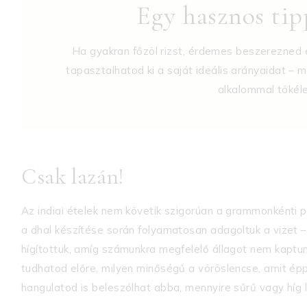
Egy hasznos ti
Ha gyakran főzöl rizst, érdemes beszerezned e
tapasztalhatod ki a saját ideális arányaidat –
alkalommal tökélet
Csak lazán!
Az indiai ételek nem követik szigorúan a grammonkénti pont
a dhal készítése során folyamatosan adagoltuk a vizet 
hígítottuk, amíg számunkra megfelelő állagot nem kapt
tudhatod előre, milyen minőségű a vöröslencse, amit épp
hangulatod is beleszólhat abba, mennyire sűrű vagy híg 