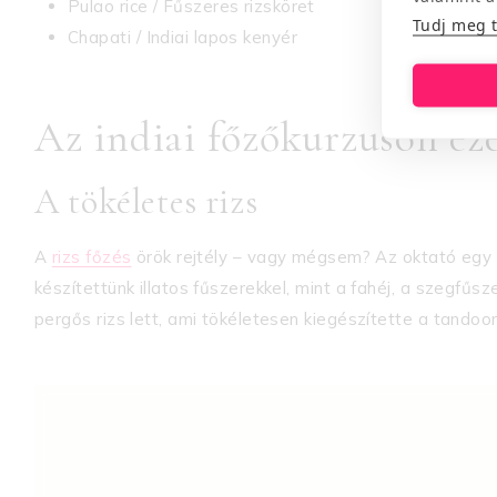
Pulao rice / Fűszeres rizsköret
Tudj meg 
Chapati / Indiai lapos kenyér
Az indiai főzőkurzuson ez
A tökéletes rizs
A
rizs főzés
örök rejtély – vagy mégsem? Az oktató egy 
készítettünk illatos fűszerekkel, mint a fahéj, a szegfűs
pergős rizs lett, ami tökéletesen kiegészítette a tandoori