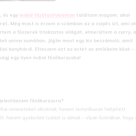
l, és egy
indiai főzőtanfolyamon
találtam magam, ahol
ret. Még most is érzem a számban az a csípős ízt, ami o
tem a fűszerek titokzatos világát, elmerültem a curry, 
l teli univerzumában. Jöjjön most egy kis beszámoló, amit
diai konyháról. Elteszem ezt az estét az emlékeim közé –
ágj egy ilyen indiai főzőkurzusba!
t jelentkezem főzőkurzusra?
hai ismereteket oktatnak, hanem tematikusan felépített,
ót, hanem gyakorlati tudást is adnak – olyan formában, hogy 