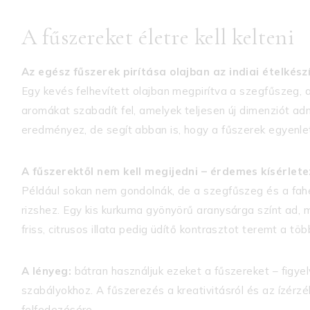
A fűszereket életre kell kelteni
Az egész fűszerek pirítása olajban az indiai ételkész
Egy kevés felhevített olajban megpirítva a szegfűszeg, 
aromákat szabadít fel, amelyek teljesen új dimenziót adn
eredményez, de segít abban is, hogy a fűszerek egyenlet
A fűszerektől nem kell megijedni – érdemes kísérletez
Például sokan nem gondolnák, de a szegfűszeg és a fahé
rizshez. Egy kis kurkuma gyönyörű aranysárga színt ad,
friss, citrusos illata pedig üdítő kontrasztot teremt a t
A lényeg:
bátran használjuk ezeket a fűszereket – figy
szabályokhoz. A fűszerezés a kreativitásról és az ízérzé
felfedezésére.