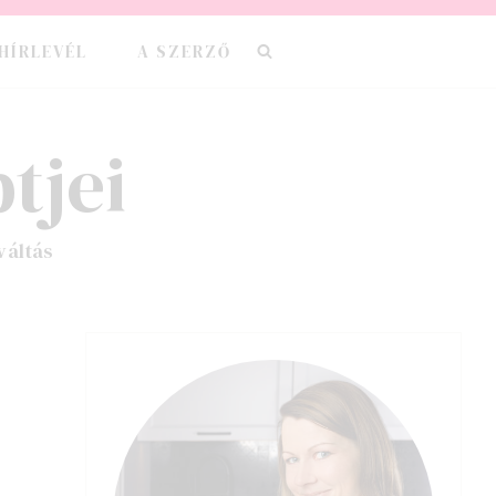
HÍRLEVÉL
A SZERZŐ
tjei
váltás