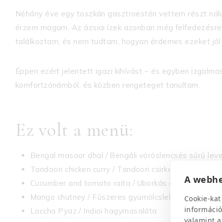
Néhány éve egy toszkán gasztroestén vettem részt náluk
érzem magam. Az ázsiai ízek azonban még felfedezésre 
találkoztam, és nem tudtam, hogyan érdemes ezeket jól 
Éppen ezért jelentett igazi kihívást – és egyben izgalma
komfortzónámból, és közben rengeteget tanultam.
Ez volt a menü:
Bengal masoor dhal / Bengáli vöröslencsés sűrű lev
Tandoori chicken curry / Tandoori csirke curry
A webhe
Cucumber and tomato raita / Uborkás és paradicsom
Mango chutney / Fűszeres gyümölcslekvár
Cookie-kat
információ
Laccha Pyaz / Indiai hagymasaláta
valamint a