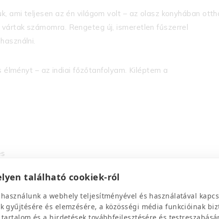
, ami teljesen az én világom volt – az olasz konyhában otth
vártak számomra. Rengeteg új, ismeretlen fűszerrel
használni.
s élményt – az indiai főzőtanfolyam. Kiléptem a
es
lyen található cookiek-ról
os raita
 használunk a webhely teljesítményével és használatával kapcs
k gyűjtésére és elemzésére, a közösségi média funkcióinak biz
 tartalom és a hirdetések továbbfejlesztésére és testreszabásá