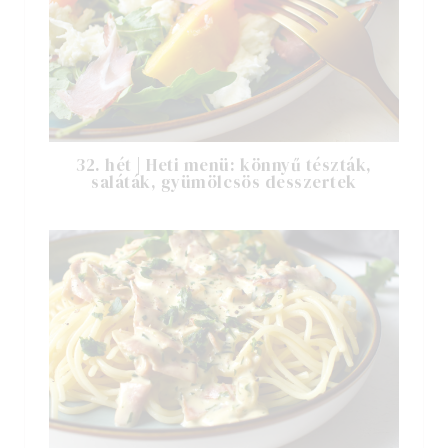
32. hét | Heti menü: könnyű tészták,
saláták, gyümölcsös desszertek