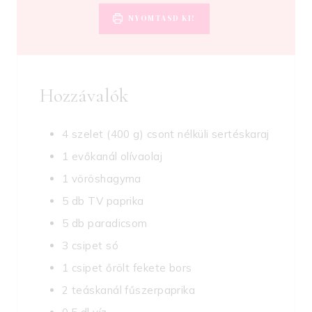
NYOMTASD KI!
Hozzávalók
4 szelet
(400 g)
csont nélküli sertéskaraj
1
evőkanál
olívaolaj
1
vöröshagyma
5
db
TV paprika
5
db
paradicsom
3
csipet
só
1
csipet
őrölt fekete bors
2
teáskanál
fűszerpaprika