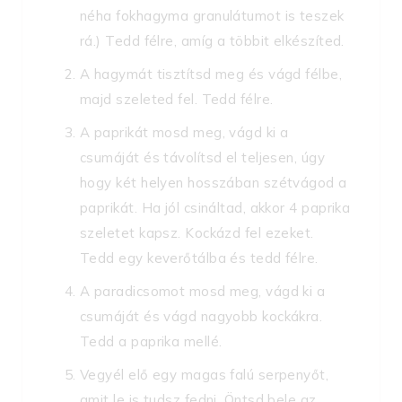
néha fokhagyma granulátumot is teszek
rá.) Tedd félre, amíg a többit elkészíted.
A hagymát tisztítsd meg és vágd félbe,
majd szeleted fel. Tedd félre.
A paprikát mosd meg, vágd ki a
csumáját és távolítsd el teljesen, úgy
hogy két helyen hosszában szétvágod a
paprikát. Ha jól csináltad, akkor 4 paprika
szeletet kapsz. Kockázd fel ezeket.
Tedd egy keverőtálba és tedd félre.
A paradicsomot mosd meg, vágd ki a
csumáját és vágd nagyobb kockákra.
Tedd a paprika mellé.
Vegyél elő egy magas falú serpenyőt,
amit le is tudsz fedni. Öntsd bele az