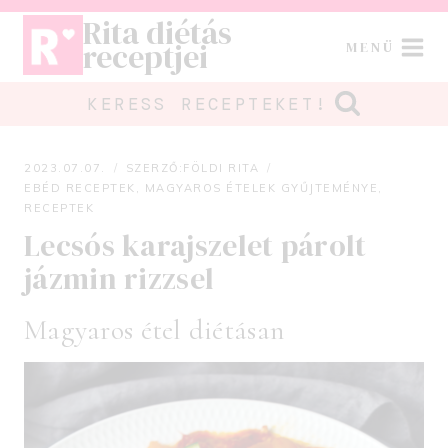
Skip
Rita diétás
to
receptjei
MENÜ
content
KERESS RECEPTEKET!
2023.07.07.
SZERZŐ:
FÖLDI RITA
EBÉD RECEPTEK
,
MAGYAROS ÉTELEK GYŰJTEMÉNYE
,
RECEPTEK
Lecsós karajszelet párolt
jázmin rizzsel
Magyaros étel diétásan