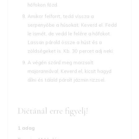
hőfokon főzd.
Amikor felforrt, tedd vissza a
serpenyőbe a húsokat. Keverd el. Fedd
le ismét, de vedd le felére a hőfokot.
Lassan párold össze a húst és a
zöldségeket is. Kb. 30 percet adj neki.
A végén szórd meg morzsolt
majorannával. Keverd el, kicsit hagyd
állni és tálald párolt jázmin rizzsel.
Diétánál erre figyelj!
1 adag