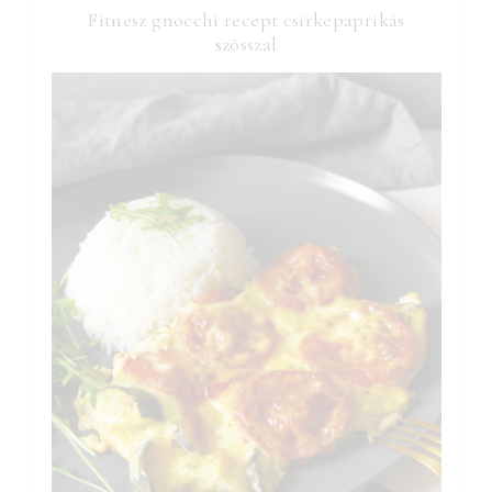
Fitnesz gnocchi recept csirkepaprikás
szósszal