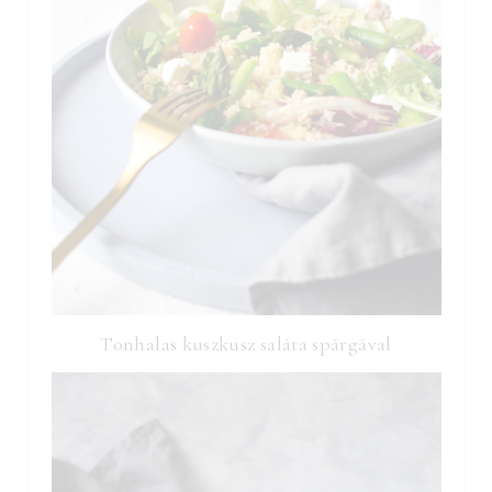
Tonhalas kuszkusz saláta spárgával