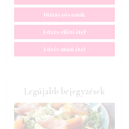
Diétás sós nasik
Edzés előtti étel
Edzés utáni étel
Legújabb bejegyzések