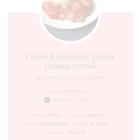
Lecsós karajszelet párolt
jázmin rizzsel
MAGYAROS ÉTEL DIÉTÁSAN
Szerző:
Földi Rita
h
Elkészítés:
1
óra
o
Étkezés:
Ebéd
Konyha:
magyar
u
sertéshúsos
adag
Típus:
Adag:
r
4
kcal
Kalória:
414