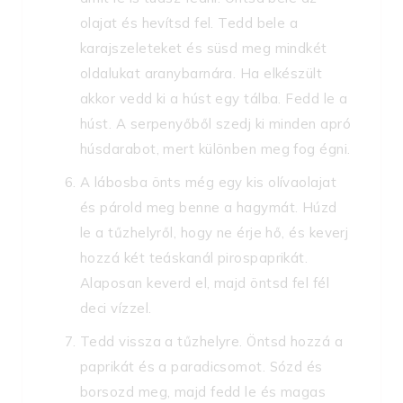
olajat és hevítsd fel. Tedd bele a
karajszeleteket és süsd meg mindkét
oldalukat aranybarnára. Ha elkészült
akkor vedd ki a húst egy tálba. Fedd le a
húst. A serpenyőből szedj ki minden apró
húsdarabot, mert különben meg fog égni.
A lábosba önts még egy kis olívaolajat
és párold meg benne a hagymát. Húzd
le a tűzhelyről, hogy ne érje hő, és keverj
hozzá két teáskanál pirospaprikát.
Alaposan keverd el, majd öntsd fel fél
deci vízzel.
Tedd vissza a tűzhelyre. Öntsd hozzá a
paprikát és a paradicsomot. Sózd és
borsozd meg, majd fedd le és magas