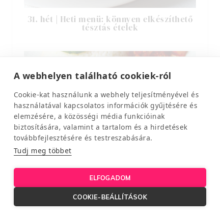
31. hét | Heti menü: könnyen elkészíthető
tésztás ételek
A webhelyen található cookiek-ról
Cookie-kat használunk a webhely teljesítményével és
használatával kapcsolatos információk gyűjtésére és
elemzésére, a közösségi média funkcióinak
biztosítására, valamint a tartalom és a hirdetések
továbbfejlesztésére és testreszabására.
Tudj meg többet
30. hét | Heti menü: friss alapanyagok
ELFOGADOM
bőségében dúskálva
COOKIE-BEÁLLÍTÁSOK