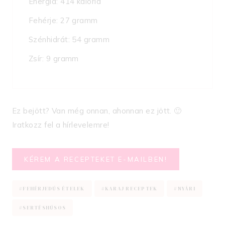
Energia: 414 kalória
Fehérje: 27 gramm
Szénhidrát: 54 gramm
Zsír: 9 gramm
Ez bejött? Van még onnan, ahonnan ez jött. 🙂
Iratkozz fel a hírlevelemre!
KÉREM A RECEPTEKET E-MAILBEN!
Post
#
FEHÉRJEDÚS ÉTELEK
#
KARAJ RECEPTEK
#
NYÁRI
Tags:
#
SERTÉSHÚSOS