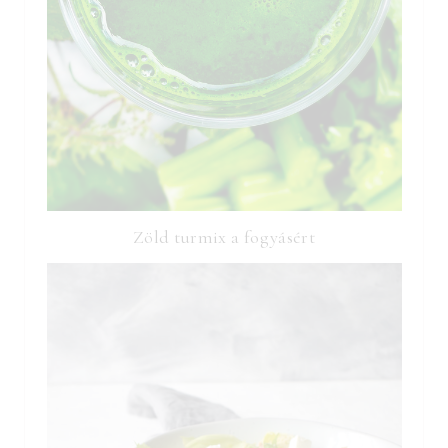
Zöld turmix a fogyásért