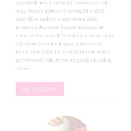
szeretnék neked gyakorlati tanácsokat adni,
hogy hogyan alakítsd ki te magad a saját,
személyre szabott diétás étrendedet.
Mindezt kínkeserves éhezés és bonyolult
méricskélések nélkül. Ne feledd, a cél az, hogy
egy olyan étrended legyen, amit hosszú
távon, könnyedén be is tudsz tartani, mert a
zsírpárnáktól való tartós megszabaduláshoz
idő kell!
MEGNÉZEM