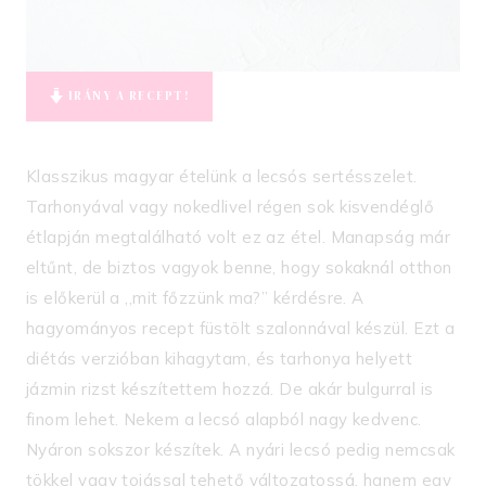
IRÁNY A RECEPT!
Klasszikus magyar ételünk a lecsós sertésszelet.
Tarhonyával vagy nokedlivel régen sok kisvendéglő
étlapján megtalálható volt ez az étel. Manapság már
eltűnt, de biztos vagyok benne, hogy sokaknál otthon
is előkerül a ,,mit főzzünk ma?” kérdésre. A
hagyományos recept füstölt szalonnával készül. Ezt a
diétás verzióban kihagytam, és tarhonya helyett
jázmin rizst készítettem hozzá. De akár bulgurral is
finom lehet. Nekem a lecsó alapból nagy kedvenc.
Nyáron sokszor készítek. A nyári lecsó pedig nemcsak
tökkel vagy tojással tehető változatossá, hanem egy