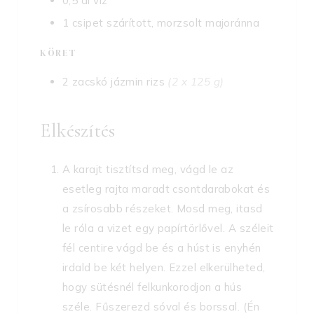
0,5
dl
víz
1
csipet
szárított, morzsolt majoránna
KÖRET
2
zacskó
jázmin rizs
(2 x 125 g)
Elkészítés
A karajt tisztítsd meg, vágd le az
esetleg rajta maradt csontdarabokat és
a zsírosabb részeket. Mosd meg, itasd
le róla a vizet egy papírtörlővel. A széleit
fél centire vágd be és a húst is enyhén
irdald be két helyen. Ezzel elkerülheted,
hogy sütésnél felkunkorodjon a hús
széle. Fűszerezd sóval és borssal. (Én