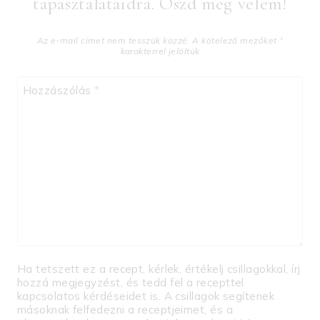
tapasztalataidra. Oszd meg velem!
Az e-mail címet nem tesszük közzé.
A kötelező mezőket
*
karakterrel jelöltük
Hozzászólás
*
Ha tetszett ez a recept, kérlek, értékelj csillagokkal, írj
hozzá megjegyzést, és tedd fel a recepttel
kapcsolatos kérdéseidet is. A csillagok segítenek
másoknak felfedezni a receptjeimet, és a