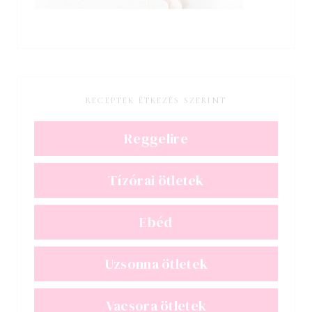
RECEPTEK ÉTKEZÉS SZERINT
Reggelire
Tízórai ötletek
Ebéd
Uzsonna ötletek
Vacsora ötletek