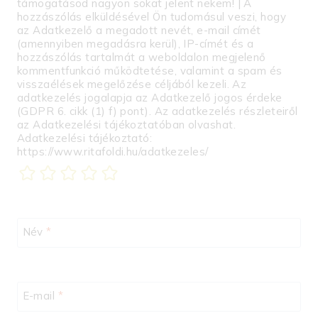
támogatásod nagyon sokat jelent nekem! | A
hozzászólás elküldésével Ön tudomásul veszi, hogy
az Adatkezelő a megadott nevét, e-mail címét
(amennyiben megadásra kerül), IP-címét és a
hozzászólás tartalmát a weboldalon megjelenő
kommentfunkció működtetése, valamint a spam és
visszaélések megelőzése céljából kezeli. Az
adatkezelés jogalapja az Adatkezelő jogos érdeke
(GDPR 6. cikk (1) f) pont). Az adatkezelés részleteiről
az Adatkezelési tájékoztatóban olvashat.
Adatkezelési tájékoztató:
https://www.ritafoldi.hu/adatkezeles/
Név
*
E-mail
*